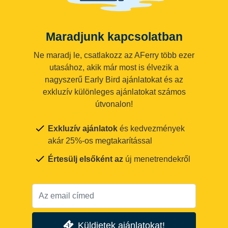
Maradjunk kapcsolatban
Ne maradj le, csatlakozz az AFerry több ezer
utasához, akik már most is élvezik a
nagyszerű Early Bird ajánlatokat és az
exkluzív különleges ajánlatokat számos
útvonalon!
Exkluzív ajánlatok
és kedvezmények
akár 25%-os megtakarítással
Értesülj elsőként az
új menetrendekről
Küldjetek ajánlatokat!