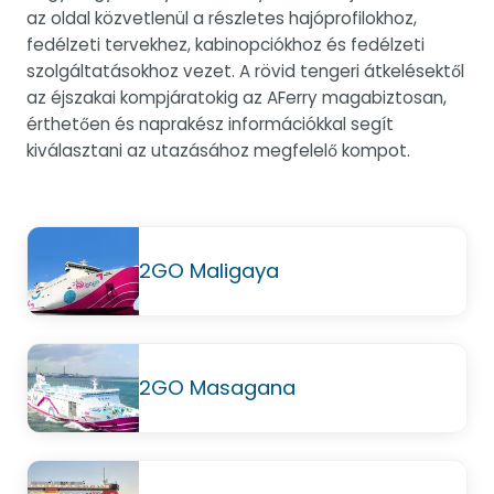
az oldal közvetlenül a részletes hajóprofilokhoz,
fedélzeti tervekhez, kabinopciókhoz és fedélzeti
szolgáltatásokhoz vezet. A rövid tengeri átkelésektől
az éjszakai kompjáratokig az AFerry magabiztosan,
érthetően és naprakész információkkal segít
kiválasztani az utazásához megfelelő kompot.
2GO Maligaya
2GO Masagana