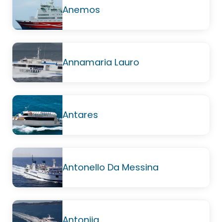
Anemos
Annamaria Lauro
Antares
Antonello Da Messina
Antonija