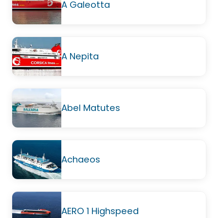
A Galeotta
A Nepita
Abel Matutes
Achaeos
AERO 1 Highspeed