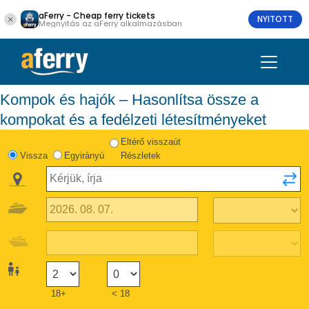
aFerry - Cheap ferry tickets
NYITOTT
Megnyitás az aFerry alkalmazásban
Kompok és hajók – Hasonlítsa össze a
kompokat és a fedélzeti létesítményeket
Eltérő visszaút
Vissza
Egyirányú
Részletek
18+
< 18