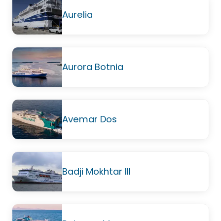
Aurelia
Aurora Botnia
Avemar Dos
Badji Mokhtar III