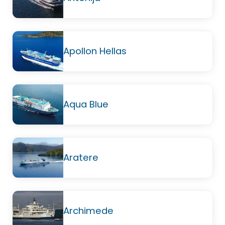
Apollon Hellas
Aqua Blue
Aratere
Archimede