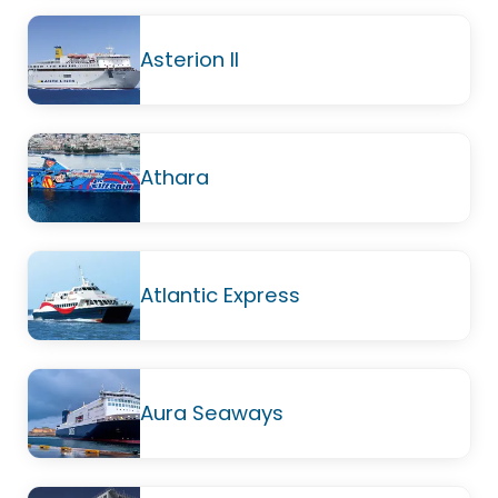
Asterion II
Athara
Atlantic Express
Aura Seaways