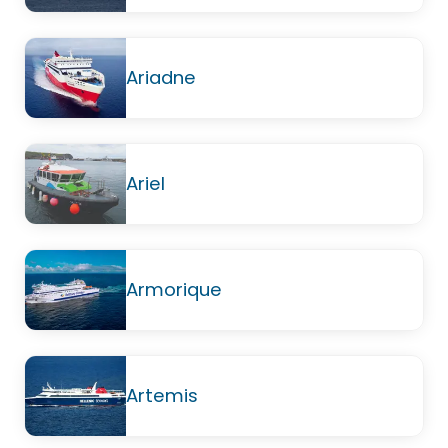
Ariadne
Ariel
Armorique
Artemis