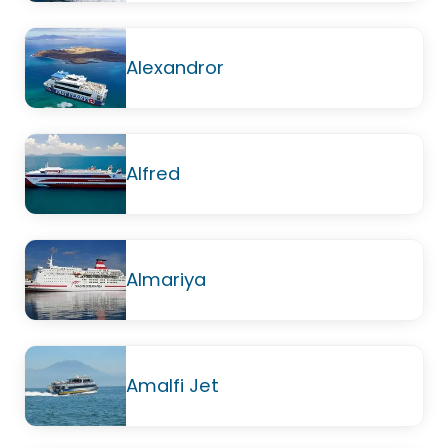
Alexandror
Alfred
Almariya
Amalfi Jet