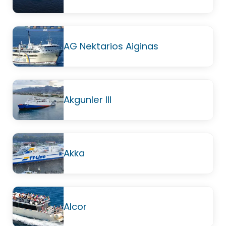
AG Nektarios Aiginas
Akgunler III
Akka
Alcor