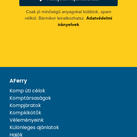
Csak jó minőségű anyagokat küldünk, spam
nélkül. Bármikor leiratkozhatsz.
Adatvédelmi
irányelvek
AFerry
Komp úti célok
Komptársaságok
Kompjáratok
Kompkikötők
Véleményeink
Különleges ajánlatok
Hajók