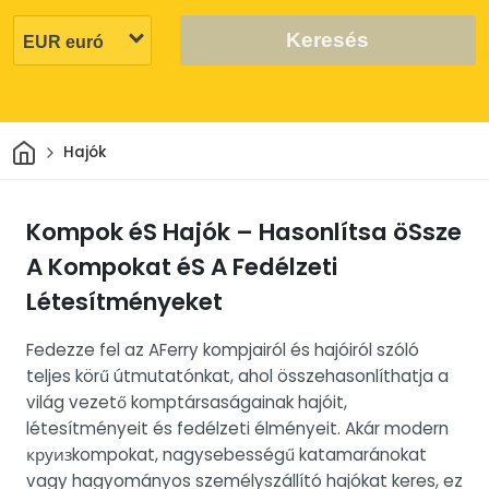
Keresés
Otthon
Hajók
Kompok éS Hajók – Hasonlítsa öSsze
A Kompokat éS A Fedélzeti
Létesítményeket
Fedezze fel az AFerry kompjairól és hajóiról szóló
teljes körű útmutatónkat, ahol összehasonlíthatja a
világ vezető komptársaságainak hajóit,
létesítményeit és fedélzeti élményeit. Akár modern
круизkompokat, nagysebességű katamaránokat
vagy hagyományos személyszállító hajókat keres, ez