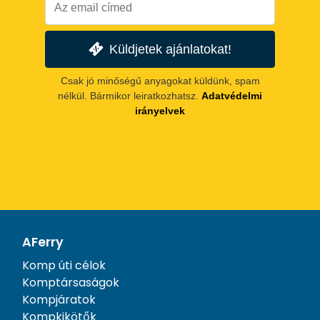
Küldjetek ajánlatokat!
Csak jó minőségű anyagokat küldünk, spam
nélkül. Bármikor leiratkozhatsz.
Adatvédelmi
irányelvek
AFerry
Komp úti célok
Komptársaságok
Kompjáratok
Kompkikötők