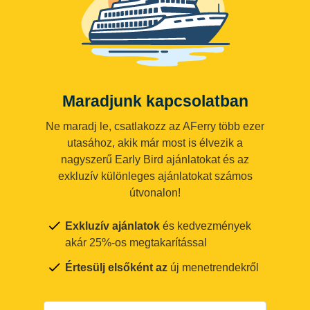
Maradjunk kapcsolatban
Ne maradj le, csatlakozz az AFerry több ezer
utasához, akik már most is élvezik a
nagyszerű Early Bird ajánlatokat és az
exkluzív különleges ajánlatokat számos
útvonalon!
Exkluzív ajánlatok
és kedvezmények
akár 25%-os megtakarítással
Értesülj elsőként az
új menetrendekről