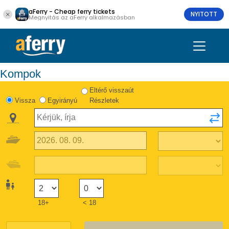
aFerry - Cheap ferry tickets
NYITOTT
Megnyitás az aFerry alkalmazásban
Kompok
Eltérő visszaút
Vissza
Egyirányú
Részletek
18+
< 18