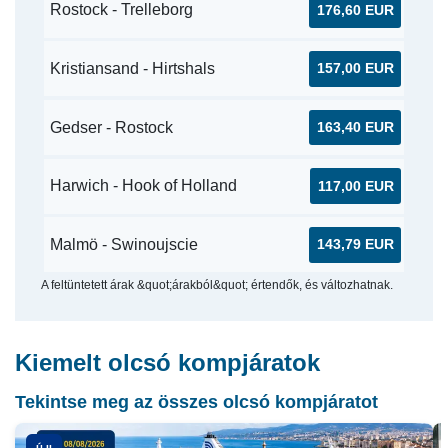
Rostock - Trelleborg
176,60 EUR
Kristiansand - Hirtshals
157,00 EUR
Gedser - Rostock
163,40 EUR
Harwich - Hook of Holland
117,00 EUR
Malmö - Swinoujscie
143,79 EUR
A feltüntetett árak &quot;árakból&quot; értendők, és változhatnak.
Kiemelt olcsó kompjáratok
Tekintse meg az összes olcsó kompjáratot