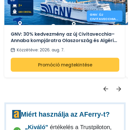
ÚJ!
GNV: ÚJ
CIVITAVECCHIA
ANNABA
KOMPÚTVONAL
GNV: 30% kedvezmény az új Civitavecchia–
Annaba kompjáratra Olaszország és Algéria
között
Közzétéve
:
2026. aug. 7.
Promóció megtekintése
Miért használja az AFerry-t?
„Kiváló”
értékelés a Trustpiloton,