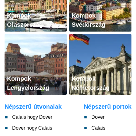
Kompok
Kompok
Olaszország
Svédország
Kompok
Kompok
Lengyelország
Németország
Népszerű útvonalak
Népszerű portok
Calais hogy Dover
Dover
Dover hogy Calais
Calais