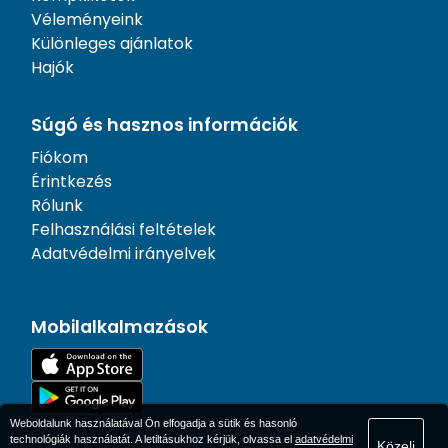
Véleményeink
Különleges ajánlatok
Hajók
Súgó és hasznos információk
Fiókom
Érintkezés
Rólunk
Felhasználási feltételek
Adatvédelmi irányelvek
Mobilalkalmazások
Weboldalunk használatával Ön elfogadja a sütik és hasonló
technológiák használatát. A letiltásukhoz kérjük, olvassa el
adatvédelmi
Közeli