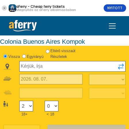
aFerry - Cheap ferry tickets
NYITOTT
Megnyitás az aFerry alkalmazásban
Colonia Buenos Aires Kompok
Eltérő visszaút
Vissza
Egyirányú
Részletek
18+
< 18