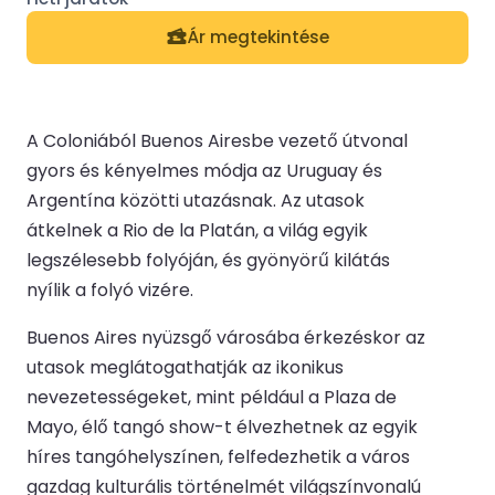
Ár megtekintése
A Coloniából Buenos Airesbe vezető útvonal
gyors és kényelmes módja az Uruguay és
Argentína közötti utazásnak. Az utasok
átkelnek a Rio de la Platán, a világ egyik
legszélesebb folyóján, és gyönyörű kilátás
nyílik a folyó vizére.
Buenos Aires nyüzsgő városába érkezéskor az
utasok meglátogathatják az ikonikus
nevezetességeket, mint például a Plaza de
Mayo, élő tangó show-t élvezhetnek az egyik
híres tangóhelyszínen, felfedezhetik a város
gazdag kulturális történelmét világszínvonalú