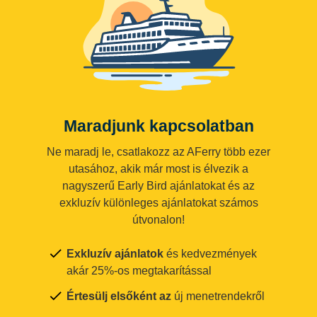
Maradjunk kapcsolatban
Ne maradj le, csatlakozz az AFerry több ezer
utasához, akik már most is élvezik a
nagyszerű Early Bird ajánlatokat és az
exkluzív különleges ajánlatokat számos
útvonalon!
Exkluzív ajánlatok
és kedvezmények
akár 25%-os megtakarítással
Értesülj elsőként az
új menetrendekről