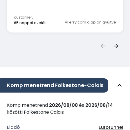
előtt értesítettek. Bárcsak 4 órával az eredeti
időpont előtt értesítettek volna, hogy több időt
tölthessek Párizsban).
customer
,
AFerry.com alapján gyűjtve
65 nappal ezelőtt
Komp menetrend Folkestone-Calais
Komp menetrend
2026/08/08
és
2026/08/14
közötti Folkestone Calais
Eurotunnel