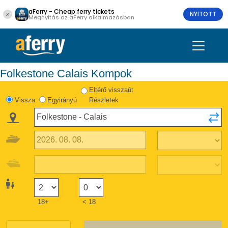
aFerry - Cheap ferry tickets
NYITOTT
Megnyitás az aFerry alkalmazásban
Folkestone Calais Kompok
Eltérő visszaút
Vissza
Egyirányú
Részletek
18+
< 18