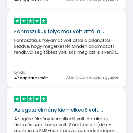
Fantasztikus folyamat volt attól a…
Fantasztikus folyamat volt attól a pillanattól
kezdve, hogy megérkeztél. Minden alkalmazott
rendkívül segítőkész volt, sőt, még azt is sikerült
nekik, hogy előrehozzák a foglalásunkat, így 30
perccel korábban érkeztünk a vártnál!
Lynda
,
AFerry.com alapján gyűjtve
47 nappal ezelőtt
Az egész élmény kiemelkedő volt.…
Az egész élmény kiemelkedő volt. Hatalmas,
tiszta és szép komp volt. 2 órát késett (de e-
mailben és SMS-ben 2 órával az eredeti időpont