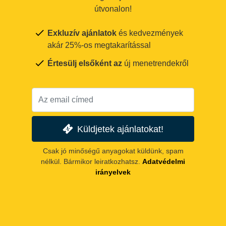
útvonalon!
Exkluzív ajánlatok
és kedvezmények
akár 25%-os megtakarítással
Értesülj elsőként az
új menetrendekről
Küldjetek ajánlatokat!
Csak jó minőségű anyagokat küldünk, spam
nélkül. Bármikor leiratkozhatsz.
Adatvédelmi
irányelvek