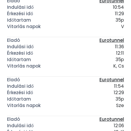
Eurotunnel
10:54
11:29
35p
V
Eurotunnel
11:36
12:11
35p
K, Cs
Eurotunnel
11:54
12:29
35p
Sze
Eurotunnel
12:06