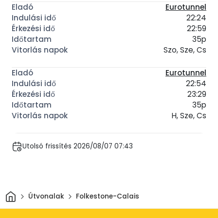
Eurotunnel
22:24
22:59
35p
Szo, Sze, Cs
Eurotunnel
22:54
23:29
35p
H, Sze, Cs
Utolsó frissítés 2026/08/07 07:43
Otthon
Útvonalak
Folkestone-Calais