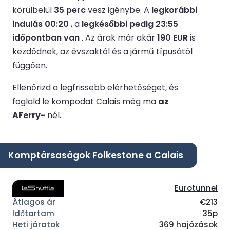
körülbelül
35 perc
vesz igénybe.
A
legkorábbi
indulás 00:20
, a
legkésőbbi pedig 23:55
időpontban van
.
Az árak már akár
190 EUR
is
kezdődnek, az évszaktól és a jármű típusától
függően.
Ellenőrizd a legfrissebb elérhetőséget, és
foglald le kompodat Calais még ma
az
AFerry-
nél.
Komptársaságok Folkestone a Calais
Eurotunnel
€213
35p
369 hajózások