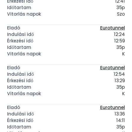
12:41
35p
Szo
Eurotunnel
12:24
12:59
35p
K
Eurotunnel
12:54
13:29
35p
K
Eurotunnel
13:36
14:11
35p