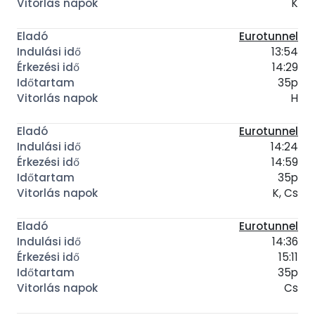
K
Eurotunnel
13:54
14:29
35p
H
Eurotunnel
14:24
14:59
35p
K, Cs
Eurotunnel
14:36
15:11
35p
Cs