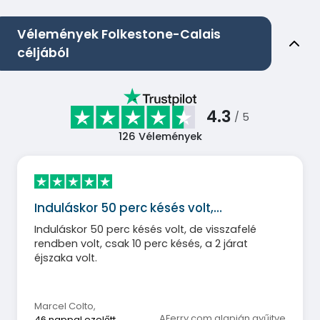
Vélemények Folkestone-Calais
céljából
4.3
/ 5
126
Vélemények
Induláskor 50 perc késés volt,…
Induláskor 50 perc késés volt, de visszafelé
rendben volt, csak 10 perc késés, a 2 járat
éjszaka volt.
Marcel Colto
,
AFerry.com alapján gyűjtve
46 nappal ezelőtt