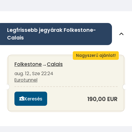
Legfrissebb jegyárak Folkestone-
Calais
Nagyszerű ajánlat!
Folkestone
→
Calais
aug. 12., Sze 22:24
Eurotunnel
190,00 EUR
Keresés