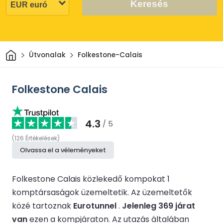
Keresés
Otthon
Útvonalak
Folkestone-Calais
Folkestone Calais
4.3
/ 5
(
126
Értékelések
)
Olvassa el a véleményeket
Folkestone Calais közlekedő kompokat 1
komptársaságok üzemeltetik.
Az üzemeltetők
közé tartoznak
Eurotunnel
.
Jelenleg 369 járat
van
ezen a kompjáraton.
Az utazás általában