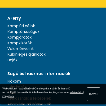
AFerry
Komp úti célok
Komptársaságok
Kompjáratok
Kompkikötők
Véleményeink
Különleges ajánlatok
Hajók
Súgó és hasznos információk
Fiókom
Érintkezés
Weboldalunk használatával Ön elfogadja a sütik és hasonló
Rólunk
technológiák használatát. A letiltásukhoz kérjük, olvassa el
adatvédelmi
Közeli
irányelvek
.
Felhasználási feltételek
Adatvédelmi irányelvek