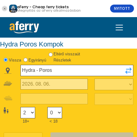
aFerry - Cheap ferry tickets
NYITOTT
Megnyitás az aFerry alkalmazásban
Hydra Poros Kompok
Eltérő visszaút
Vissza
Egyirányú
Részletek
18+
< 18