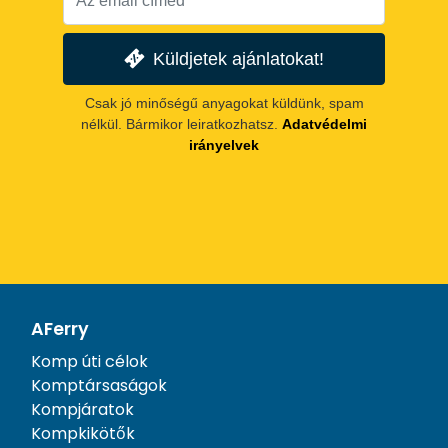
Küldjetek ajánlatokat!
Csak jó minőségű anyagokat küldünk, spam
nélkül. Bármikor leiratkozhatsz.
Adatvédelmi
irányelvek
AFerry
Komp úti célok
Komptársaságok
Kompjáratok
Kompkikötők