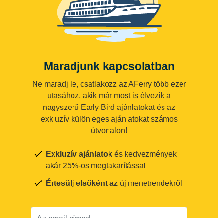
Maradjunk kapcsolatban
Ne maradj le, csatlakozz az AFerry több ezer
utasához, akik már most is élvezik a
nagyszerű Early Bird ajánlatokat és az
exkluzív különleges ajánlatokat számos
útvonalon!
Exkluzív ajánlatok
és kedvezmények
akár 25%-os megtakarítással
Értesülj elsőként az
új menetrendekről