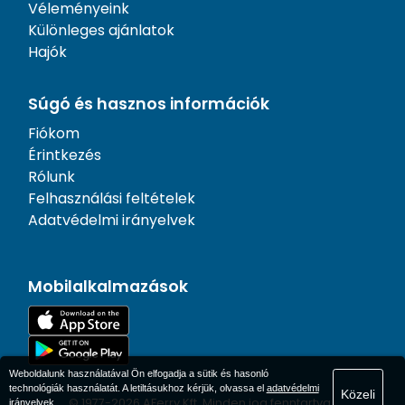
Véleményeink
Különleges ajánlatok
Hajók
Súgó és hasznos információk
Fiókom
Érintkezés
Rólunk
Felhasználási feltételek
Adatvédelmi irányelvek
Mobilalkalmazások
Weboldalunk használatával Ön elfogadja a sütik és hasonló
technológiák használatát. A letiltásukhoz kérjük, olvassa el
adatvédelmi
Közeli
© 1977-
2026
AFerry Kft. Minden jog fenntartva..
irányelvek
.