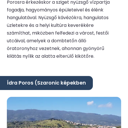
Porosra érkezéskor a sziget nyüzsgő vízpartja
fogadja, hagyományos épületeivel és élénk
hangulatával. Nyüzsgő kávézókra, hangulatos
üzletekre és a helyi kultúra keverékére
számíthat, miközben felfedezi a várost, festői
utcáival, amelyek a dombtetőn álló
óratoronyhoz vezetnek, ahonnan gyönyörű
kilátás nyílik az alatta elterülő kikötőre.
Ídra Poros (Szaronic képekben