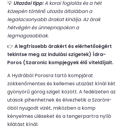
💡
Utazási tipp:
A korai foglalás és a hét
közepén történő utazás általában a
legalacsonyabb árakat kínálja. Az árak
hétvégén és ünnepnapokon a
legmagasabbak.
👉
A legfrissebb árakért és elérhetőségért
tekintse meg az indulási szigetek) Ídra-
Poros (Szaronic kompjegyek élő viteldíjait.
A Hydrából Porosra tartó kompjárat
zökkenőmentes és kellemes utazást kínál két
gyönyörű görög sziget között. A fedélzeten az
utasok pihenhetnek és élvezhetik a Szaróni-
öböl nyugodt vizét, miközben a komp
kényelmes üléseket és a tengerpartra nyíló
kilátást kínál.