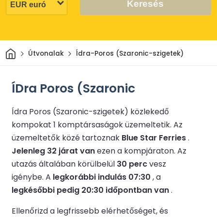
Keresés
Otthon
Útvonalak
Ídra-Poros (Szaronic-szigetek)
ÍDra Poros (Szaronic
Ídra Poros (Szaronic-szigetek) közlekedő
kompokat 1 komptársaságok üzemeltetik.
Az
üzemeltetők közé tartoznak
Blue Star Ferries
.
Jelenleg 32 járat van
ezen a kompjáraton.
Az
utazás általában körülbelül
30 perc
vesz
igénybe.
A
legkorábbi indulás 07:30
, a
legkésőbbi pedig 20:30 időpontban van
.
Ellenőrizd a legfrissebb elérhetőséget, és