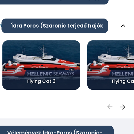
Ídra Poros (Szaronic terjedő hajók
Flying Cat 3
Flying Ca
Vélemények Ídra-Poros (Szaronic-