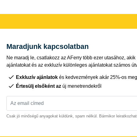
Maradjunk kapcsolatban
Ne maradj le, csatlakozz az AFerry több ezer utasához, akik
ajánlatokat és az exkluzív különleges ajánlatokat számos út
Exkluzív ajánlatok
és kedvezmények akár 25%-os megt
Értesülj elsőként az
új menetrendekről
Csak jó minőségű anyagokat küldünk, spam nélkül. Bármikor leiratkozhat