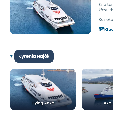
Ez a te
közelít
Közlek
🗺️ Go
Kyrenia Hajók
Flying Anka
Akgun