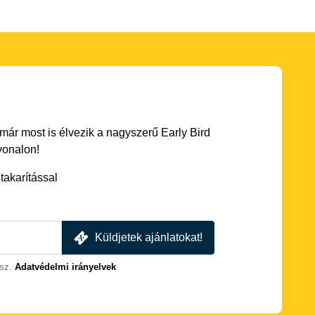
 már most is élvezik a nagyszerű Early Bird
vonalon!
akarítással
Küldjetek ajánlatokat!
sz.
Adatvédelmi irányelvek