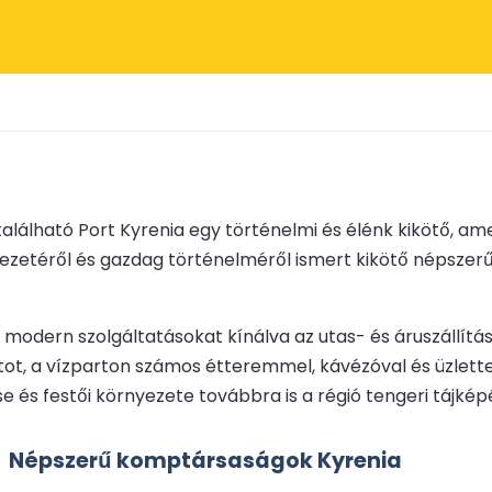
alálható Port Kyrenia egy történelmi és élénk kikötő, am
nyezetéről és gazdag történelméről ismert kikötő népsze
t, modern szolgáltatásokat kínálva az utas- és áruszállí
ot, a vízparton számos étteremmel, kávézóval és üzlettel, 
e és festői környezete továbbra is a régió tengeri tájkép
Népszerű komptársaságok Kyrenia