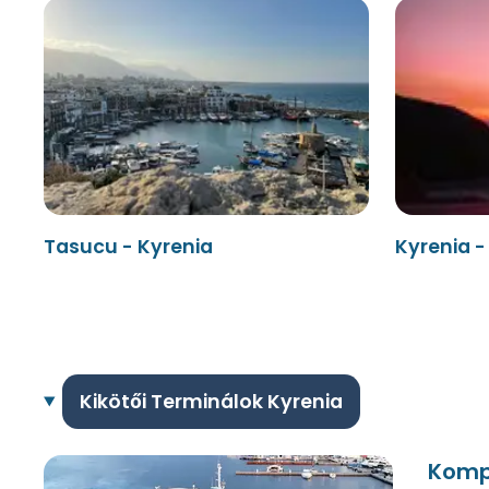
Tasucu - Kyrenia
Kyrenia 
Kikötői Terminálok Kyrenia
Komp