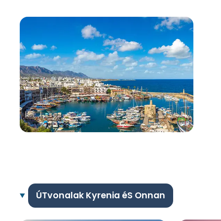
ÚTvonalak Kyrenia éS Onnan