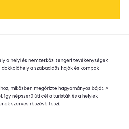
ely a helyi és nemzetközi tengeri tevékenységek
rű dokkolóhely a szabadidős hajók és kompok
táshoz, miközben megőrizte hagyományos báját. A
így népszerű úti cél a turisták és a helyiek
ének szerves részévé teszi.