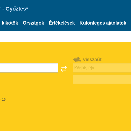
 - Győztes*
 kikötők
Országok
Értékelések
Különleges ajánlatok
visszaút
< 18