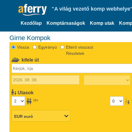
"A világ vezető komp webhelye"
Kezdőlap
Komptársaságok
Komp utak
Komp
Girne Kompok
Vissza
Egyirányú
Eltérő visszaút
Részletek
kifele út
Utasok
18+