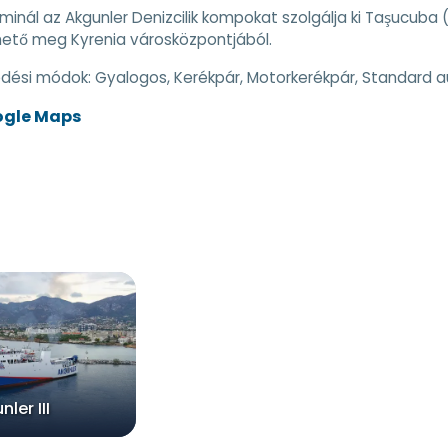
rminál az Akgunler Denizcilik kompokat szolgálja ki Taşucuba 
hető meg Kyrenia városközpontjából.
edési módok:
Gyalogos, Kerékpár, Motorkerékpár, Standard a
ogle Maps
ler III