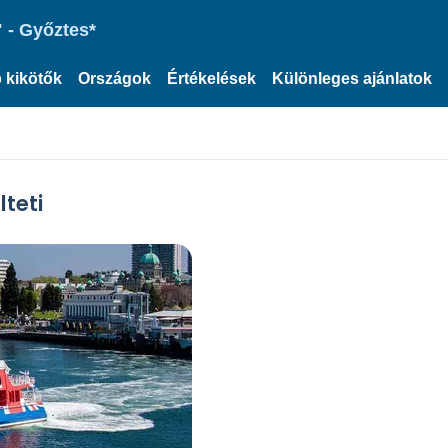
 - Győztes*
 kikötők
Országok
Értékelések
Különleges ajánlatok
lteti