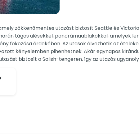
amely zökkenőmentes utazást biztosít Seattle és Victoria
rán tágas ülésekkel, panorámaablakokkal, amelyek leny
mény fokozása érdekében. Az utasok élvezhetik az ételeket
lyozott kényelemben pihenhetnek. Akár egynapos kirándu
utazást biztosít a Salish-tengeren, így az utazás ugyanolya
v