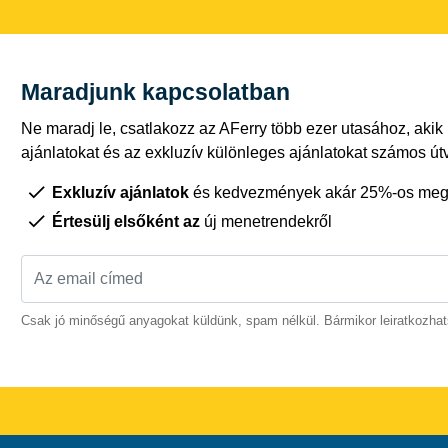
Maradjunk kapcsolatban
Ne maradj le, csatlakozz az AFerry több ezer utasához, akik
ajánlatokat és az exkluzív különleges ajánlatokat számos út
Exkluzív ajánlatok
és kedvezmények akár 25%-os megt
Értesülj elsőként az
új menetrendekről
Csak jó minőségű anyagokat küldünk, spam nélkül. Bármikor leiratkozhat