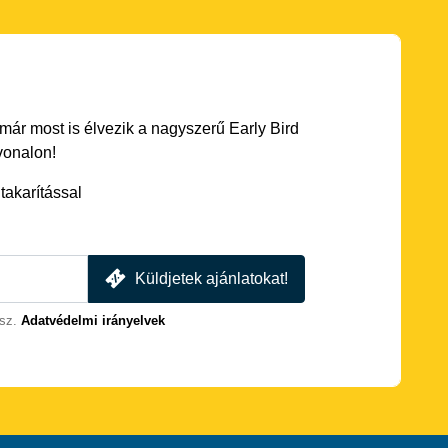
 már most is élvezik a nagyszerű Early Bird
vonalon!
akarítással
Küldjetek ajánlatokat!
sz.
Adatvédelmi irányelvek