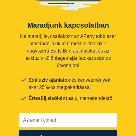
Maradjunk kapcsolatban
Ne maradj le, csatlakozz az AFerry több ezer
utasához, akik már most is élvezik a
nagyszerű Early Bird ajánlatokat és az
exkluzív különleges ajánlatokat számos
útvonalon!
Exkluzív ajánlatok
és kedvezmények
akár 25%-os megtakarítással
Értesülj elsőként az
új menetrendekről