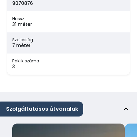
9070876
Hossz
31 méter
Szélesség
7 méter
Paklik száma
3
Szolgáltatásos útvonalak