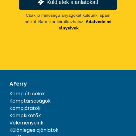
Küldjetek ajánlatokat!
Csak jó minőségű anyagokat küldünk, spam
nélkül. Bármikor leiratkozhatsz.
Adatvédelmi
irányelvek
AFerry
Komp úti célok
Komptársaságok
Kompjáratok
Kompkikötők
Véleményeink
Különleges ajánlatok