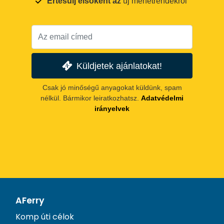
Értesülj elsőként az
új menetrendekről
Küldjetek ajánlatokat!
Csak jó minőségű anyagokat küldünk, spam
nélkül. Bármikor leiratkozhatsz.
Adatvédelmi
irányelvek
AFerry
Komp úti célok