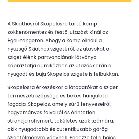
A Skiathosról Skopelosra tartó komp
zökkenőmentes és festői utazást kínál az
Égei-tengeren. Ahogy a komp elindul a
nyüzsgő Skiathos szigetéről, az utasokat a
sziget élénk partvonalának látványa
kápráztatja el, miközben az utazás során a
nyugodt és buja Skopelos szigete is felbukkan.
Skopelosra érkezéskor a látogatókat a sziget
természeti szépsége és békés hangulata
fogadja. Skopelos, amely sűrű fenyveseiről,
hagyományos falvairól és érintetlen
strandjairól ismert, tökéletes azok számára,
akik nyugodtabb és autentikusabb görög
szigetélményre vágynak. Fedezze fel a bájos