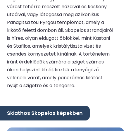
várost fehérre meszelt házaival és keskeny
utcáival, vagy látogassa meg az ikonikus
Panagitsa tou Pyrgou templomot, amely a
kikötő feletti dombon áll. Skopelos strandjairól
is híres, olyan eldugott öblökkel, mint Kastani
és Stafilos, amelyek kristálytiszta vizet és
csendes környezetet kínálnak. A történelem
iránt érdeklődők számára a sziget számos
ókori helyszínt kínál, köztük a lenyűgöző
velencei várat, amely panorámás kilátást
nyújt a szigetre és a tengerre.
Skiathos Skopelos képekben