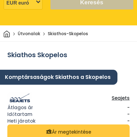
Keresés
Otthon
Útvonalak
Skiathos-Skopelos
Skiathos Skopelos
Komptársaságok Skiathos a Skopelos
Seajets
-
-
-
Ár megtekintése