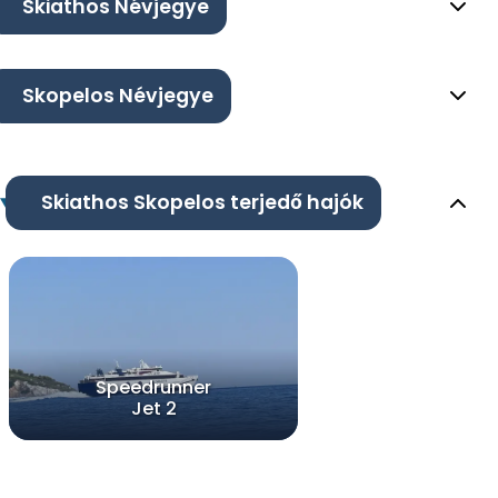
Skiathos Névjegye
Skopelos Névjegye
Skiathos Skopelos terjedő hajók
Speedrunner
Jet 2