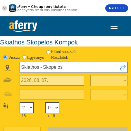
aFerry - Cheap ferry tickets
NYITOTT
Megnyitás az aFerry alkalmazásban
Skiathos Skopelos Kompok
Eltérő visszaút
Vissza
Egyirányú
Részletek
18+
< 18