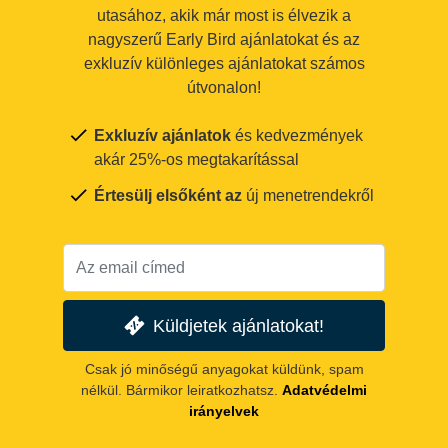
utasához, akik már most is élvezik a
nagyszerű Early Bird ajánlatokat és az
exkluzív különleges ajánlatokat számos
útvonalon!
Exkluzív ajánlatok
és kedvezmények
akár 25%-os megtakarítással
Értesülj elsőként az
új menetrendekről
Küldjetek ajánlatokat!
Csak jó minőségű anyagokat küldünk, spam
nélkül. Bármikor leiratkozhatsz.
Adatvédelmi
irányelvek