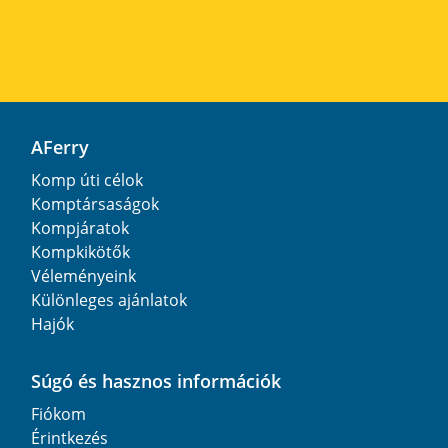
AFerry
Komp úti célok
Komptársaságok
Kompjáratok
Kompkikötők
Véleményeink
Különleges ajánlatok
Hajók
Súgó és hasznos információk
Fiókom
Érintkezés