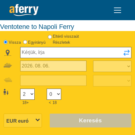
Ventotene to Napoli Ferry
Eltérő visszaút
Vissza
Egyirányú
Részletek
18+
< 18
Keresés