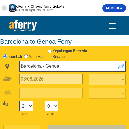
aFerry - Cheap ferry tickets
MEMBUKA
Buka di aplikasi aFerry
Barcelona to Genoa Ferry
Kepulangan Berbeda
Kembali
Satu Arah
Rincian
18+
< 18