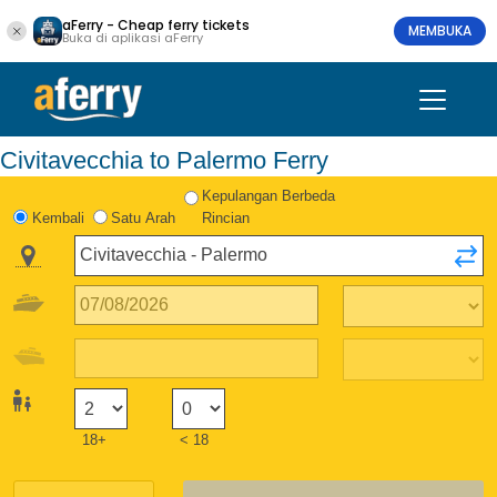
aFerry - Cheap ferry tickets
MEMBUKA
Buka di aplikasi aFerry
Civitavecchia to Palermo Ferry
Kepulangan Berbeda
Kembali
Satu Arah
Rincian
18+
< 18