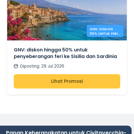
GNV: DISKON
50% UNTUK FERI
SISILIA &
SARDINIA
GNV: diskon hingga 50% untuk
penyeberangan feri ke Sisilia dan Sardinia
Diposting
:
29 Jul 2026
Lihat Promosi
Papan Keberangkatan untuk Civitavecchia-