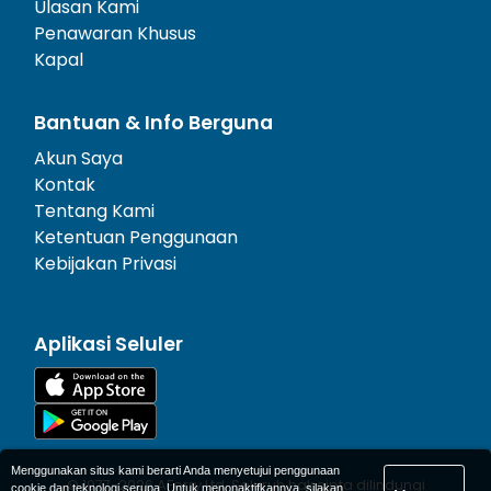
Ulasan Kami
Penawaran Khusus
Kapal
Bantuan & Info Berguna
Akun Saya
Kontak
Tentang Kami
Ketentuan Penggunaan
Kebijakan Privasi
Aplikasi Seluler
Menggunakan situs kami berarti Anda menyetujui penggunaan
© 1977-
2026
AFerry Ltd. Seluruh hak cipta dilindungi
cookie dan teknologi serupa. Untuk menonaktifkannya, silakan