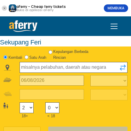
aFerry - Cheap ferry tickets
MEMBUKA
Buka di aplikasi aFerry
Sekupang Feri
Kepulangan Berbeda
Kembali
Satu Arah
Rincian
18+
< 18