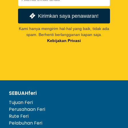
Kirimkan saya penawaran!
Kami hanya mengirim hal-hal yang baik, tidak ada
spam. Berhenti berlangganan kapan saja.
Kebijakan Privasi
SEBUAHferi
Tujuan Feri
Perusahaan Feri
Rute Feri
Pelabuhan Feri