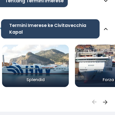
Tentang Termini Imerese
Termini Imerese ke Civitavecchia
Kapal
Splendid
Forza