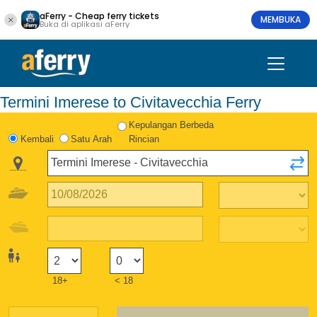
aFerry - Cheap ferry tickets
MEMBUKA
Buka di aplikasi aFerry
Termini Imerese to Civitavecchia Ferry
Kepulangan Berbeda
Kembali
Satu Arah
Rincian
18+
< 18