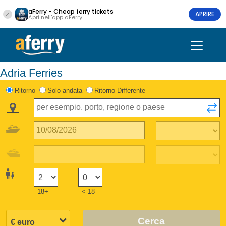
aFerry - Cheap ferry tickets
APRIRE
Apri nell'app aFerry
Adria Ferries
Ritorno
Solo andata
Ritorno Differente
18+
< 18
Cerca