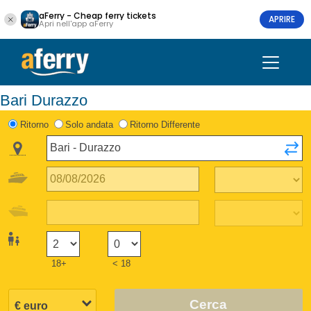
aFerry - Cheap ferry tickets
APRIRE
Apri nell'app aFerry
Bari Durazzo
Ritorno
Solo andata
Ritorno Differente
18+
< 18
Cerca