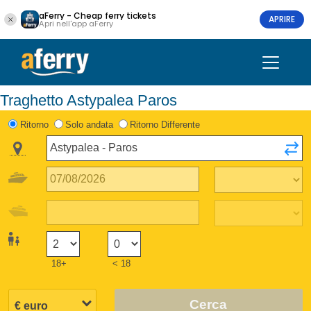
aFerry - Cheap ferry tickets
APRIRE
Apri nell'app aFerry
Traghetto Astypalea Paros
Ritorno
Solo andata
Ritorno Differente
18+
< 18
Cerca