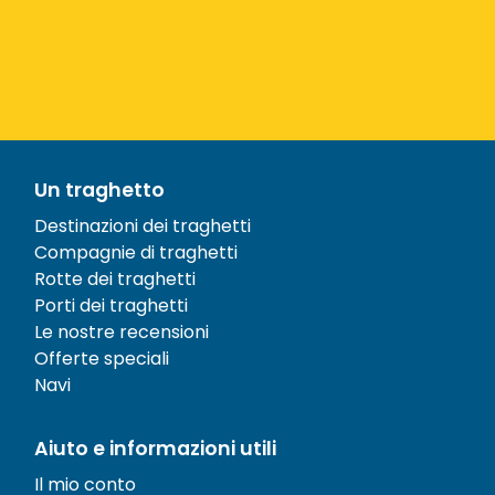
Un traghetto
Destinazioni dei traghetti
Compagnie di traghetti
Rotte dei traghetti
Porti dei traghetti
Le nostre recensioni
Offerte speciali
Navi
Aiuto e informazioni utili
Il mio conto