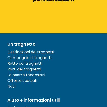
politica sulla riservatezza
Un traghetto
Destinazioni dei traghetti
Compagnie di traghetti
Rotte dei traghetti
Porti dei traghetti
Le nostre recensioni
Offerte speciali
Navi
Aiuto e informazioni utili