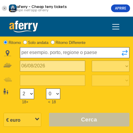
aFerry - Cheap ferry tickets
APRIRE
Apri nell'app aFerry
Ritorno
Solo andata
Ritorno Differente
18+
< 18
Cerca