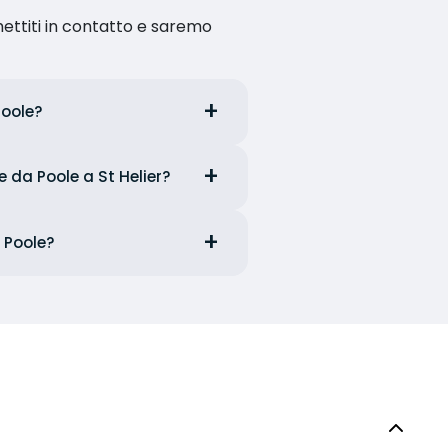
ettiti in contatto e saremo
Poole?
e da Poole a St Helier?
a Poole?