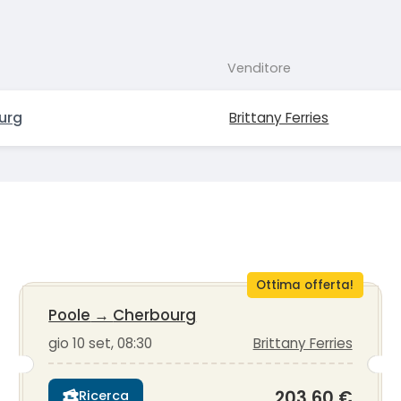
Venditore
urg
Brittany Ferries
Ottima offerta!
Poole
→
Cherbourg
gio 10 set, 08:30
Brittany Ferries
203,60 €
Ricerca