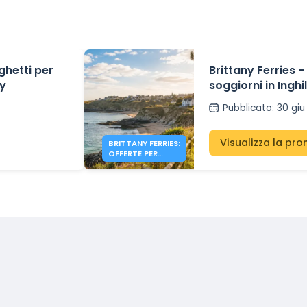
ghetti per
Brittany Ferries -
ey
soggiorni in Inghi
200€
Pubblicato
:
30 giu
Visualizza la pr
BRITTANY FERRIES:
OFFERTE PER
L’INGHILTERRA DA
200€