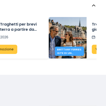
 Traghetti per brevi
Traghet
lterra a partire da
giorno 
 2026
Pubbl
omozione
Visua
BRITTANY FERRIES:
GITE DI UN
GIORNO IN
INGHILTERRA DA
41€