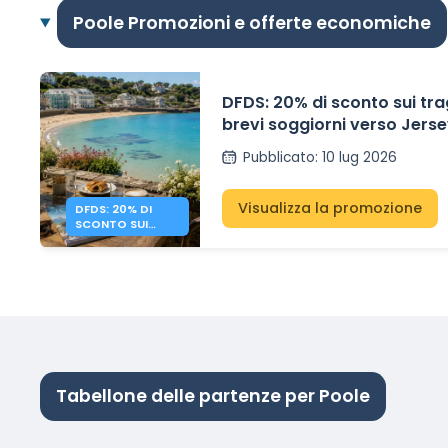
Poole Promozioni e offerte economiche
DFDS: 20% di sconto sui tra
brevi soggiorni verso Jers
Pubblicato
:
10 lug 2026
Visualizza la promozione
DFDS: 20% DI
SCONTO SUI
BREVI SOGGIORNI
NEL NEW JERSEY
Tabellone delle partenze per Poole