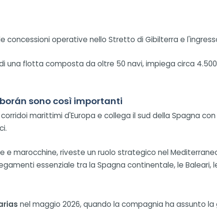
e concessioni operative nello Stretto di Gibilterra e l'ingres
i una flotta composta da oltre 50 navi, impiega circa 4.500 
 Alborán sono così importanti
li corridoi marittimi d'Europa e collega il sud della Spagna c
ci.
ole e marocchine, riveste un ruolo strategico nel Mediterrane
egamenti essenziale tra la Spagna continentale, le Baleari, l
arias
nel maggio 2026, quando la compagnia ha assunto la g