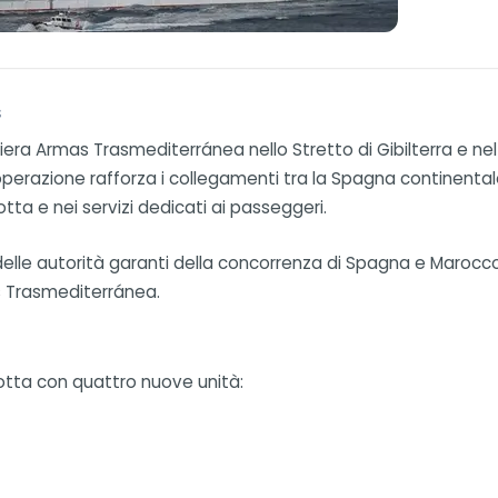
s
viera Armas Trasmediterránea nello Stretto di Gibilterra e ne
erazione rafforza i collegamenti tra la Spagna continentale, l
tta e nei servizi dedicati ai passeggeri.
 delle autorità garanti della concorrenza di Spagna e Marocc
as Trasmediterránea.
lotta con quattro nuove unità: