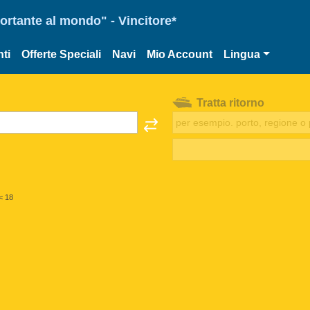
portante al mondo" - Vincitore*
ti
Offerte Speciali
Navi
Mio Account
Lingua
Tratta ritorno
< 18