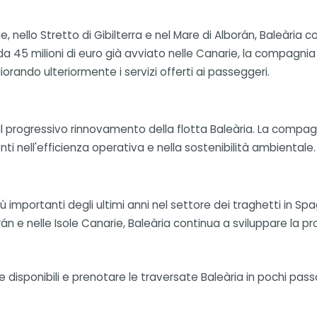
 nello Stretto di Gibilterra e nel Mare di Alborán, Baleària 
da 45 milioni di euro già avviato nelle Canarie, la compag
orando ulteriormente i servizi offerti ai passeggeri.
l progressivo rinnovamento della flotta Baleària. La compa
enti nell'efficienza operativa e nella sostenibilità ambientale.
mportanti degli ultimi anni nel settore dei traghetti in Sp
orán e nelle Isole Canarie, Baleària continua a sviluppare la 
iffe disponibili e prenotare le traversate Baleària in pochi pa