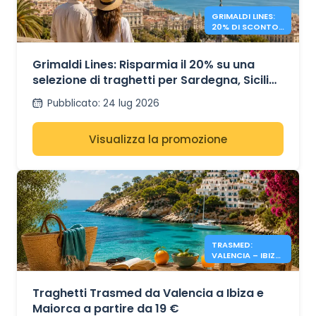
GRIMALDI LINES:
20% DI SCONTO
SUI TRAGHETTI
NEL
MEDITERRANEO
Grimaldi Lines: Risparmia il 20% su una
selezione di traghetti per Sardegna, Sicilia
e Spagna
Pubblicato
:
24 lug 2026
Visualizza la promozione
TRASMED:
VALENCIA – IBIZA
E MAIORCA DA 19
€
Traghetti Trasmed da Valencia a Ibiza e
Maiorca a partire da 19 €