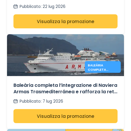
Pubblicato
:
22 lug 2026
Visualizza la promozione
BALEÀRIA
COMPLETA
L’INTEGRAZIONE
DI ARMAS
Baleària completa l’integrazione di Naviera
Armas Trasmediterránea e rafforza la rete
di collegamenti tra la Spagna e il Nord
Pubblicato
:
7 lug 2026
Africa
Visualizza la promozione