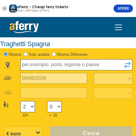
aFerry - Cheap ferry tickets
APRIRE
Apri nell'app aFerry
Traghetti Spagna
Ritorno
Solo andata
Ritorno Differente
18+
< 18
Cerca