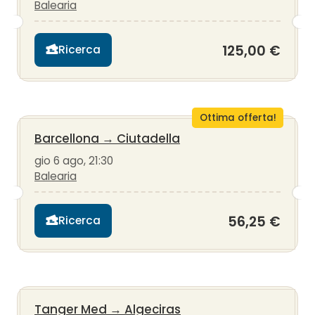
Balearia
125,00 €
Ricerca
Ottima offerta!
Barcellona
→
Ciutadella
gio 6 ago, 21:30
Balearia
56,25 €
Ricerca
Tanger Med
→
Algeciras