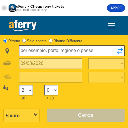
aFerry - Cheap ferry tickets
APRIRE
Apri nell'app aFerry
Ritorno
Solo andata
Ritorno Differente
18+
< 18
Cerca