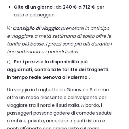
Gite di un giorno
: da
240 € a 712 €
per
auto e passeggeri.
💡
Consiglio di viaggio:
prenotare in anticipo
e viaggiare a metà settimana di solito offre le
tariffe più basse. I prezzi sono più alti durante i
fine settimana e i periodi festivi.
👉
Per i prezzi e la disponibilità più
aggiornati, controlla le tariffe dei traghetti
in tempo reale Genova al Palermo .
Un viaggio in traghetto da Genova a Palermo
offre un modo rilassante e coinvolgente per
viaggiare tra il nord e il sud Italia. A bordo, i
passeggeri possono godere di comode sedute
o cabine private, accedere a punti ristoro e
ponti all'aperto con ampie viste sul mare.