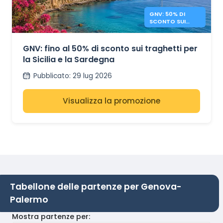
GNV: 50% DI
SCONTO SUI
TRAGHETTI
SICILIA E
SARDEGNA
GNV: fino al 50% di sconto sui traghetti per
la Sicilia e la Sardegna
Pubblicato
:
29 lug 2026
Visualizza la promozione
Tabellone delle partenze per Genova-
Palermo
Mostra partenze per
: