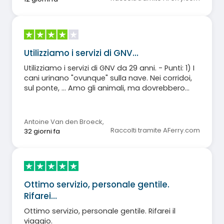
Utilizziamo i servizi di GNV…
Utilizziamo i servizi di GNV da 29 anni. - Punti: 1) I
cani urinano "ovunque" sulla nave. Nei corridoi,
sul ponte, ... Amo gli animali, ma dovrebbero
stare nelle apposite cucce. 2) Le condizioni dei
bagni nelle cabine sono spesso scadenti. La
tratta Genova-Palermo ha recentemente
Antoine Van den Broeck
,
acquisito nuove navi, e anche queste soffrono
Raccolti tramite AFerry.com
32 giorni fa
di scarsa manutenzione. Sarebbe utile che il
personale addetto alle pulizie compilasse una
checklist. 3) Sempre più personale di bordo
parla solo spagnolo, il che influisce sulla fluidità
del servizio. 4) L'organizzazione dello sbarco
Ottimo servizio, personale gentile.
potrebbe essere migliorata. Sarebbe opportuno
Rifarei…
posizionare pittogrammi chiari nei garage,
come nei parcheggi pubblici. Posizionarli anche
Ottimo servizio, personale gentile. Rifarei il
nei corridoi in modo che i passeggeri possano
viaggio.