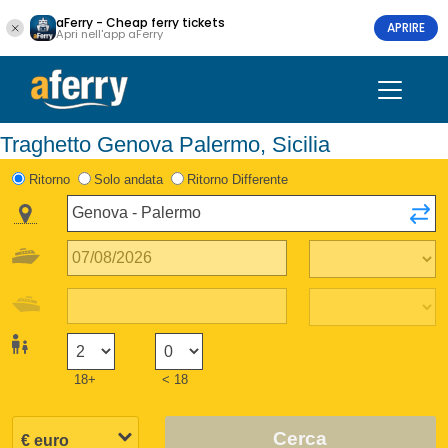
aFerry - Cheap ferry tickets
APRIRE
Apri nell'app aFerry
Traghetto Genova Palermo, Sicilia
Ritorno
Solo andata
Ritorno Differente
18+
< 18
Cerca