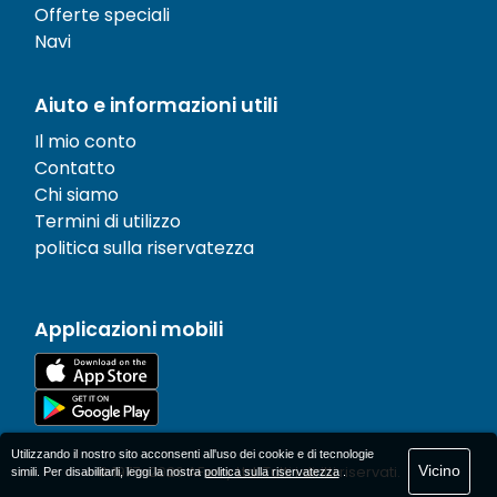
Offerte speciali
Navi
Aiuto e informazioni utili
Il mio conto
Contatto
Chi siamo
Termini di utilizzo
politica sulla riservatezza
Applicazioni mobili
Utilizzando il nostro sito acconsenti all'uso dei cookie e di tecnologie
Vicino
© 1977-
2026
AFerry Ltd. Tutti i diritti riservati.
simili. Per disabilitarli, leggi la nostra
politica sulla riservatezza
.