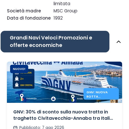
limitata
Società madre
MSC Group
Data di fondazione
1992
Grandi Navi Veloci Promozioni e
offerte economiche
NUOVO!
GNV: NUOVA
ROTTA
TRAGHETTI
CIVITAVECCHIA
ANNABA
GNV: 30% di sconto sulla nuova tratta in
traghetto Civitavecchia-Annaba tra Italia
e Algeria.
Pubblicato
:
7 ago 2026