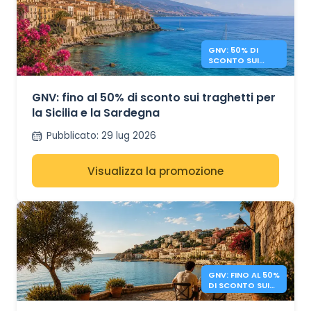
GNV: 50% DI
SCONTO SUI
TRAGHETTI
SICILIA E
SARDEGNA
GNV: fino al 50% di sconto sui traghetti per
la Sicilia e la Sardegna
Pubblicato
:
29 lug 2026
Visualizza la promozione
GNV: FINO AL 50%
DI SCONTO SUI
TRAGHETTI
ITALIA – ALBANIA