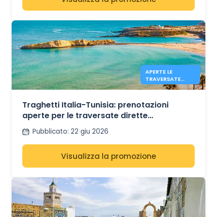
APERTE LE
TRAVERSATE
DIRETTE
CIVITAVECCHIA-
TUNISI CON GNV
Traghetti Italia-Tunisia: prenotazioni
aperte per le traversate dirette
Civitavecchia-Tunisi con GNV per l'estate
Pubblicato
:
22 giu 2026
2026
Visualizza la promozione