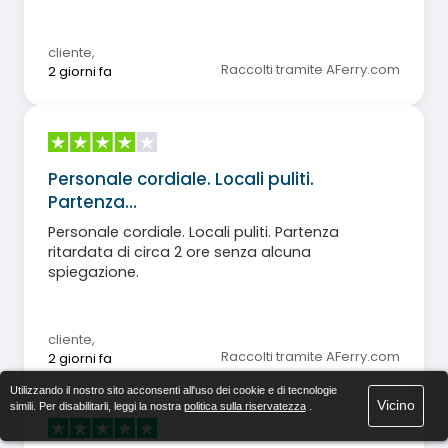
cliente
,
Raccolti tramite AFerry.com
2 giorni fa
Personale cordiale. Locali puliti.
Partenza…
Personale cordiale. Locali puliti. Partenza
ritardata di circa 2 ore senza alcuna
spiegazione.
cliente
,
Raccolti tramite AFerry.com
2 giorni fa
Utilizzando il nostro sito acconsenti all'uso dei cookie e di tecnologie
Vicino
simili. Per disabilitarli, leggi la nostra
politica sulla riservatezza
.