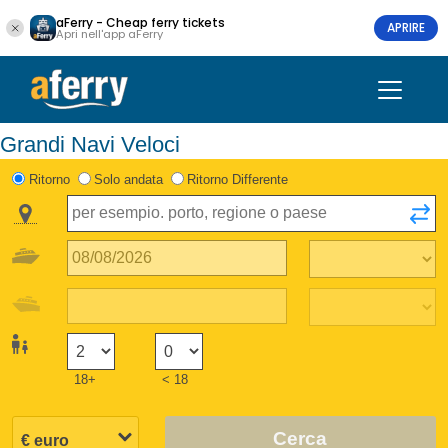
aFerry - Cheap ferry tickets
APRIRE
Apri nell'app aFerry
Grandi Navi Veloci
Ritorno
Solo andata
Ritorno Differente
18+
< 18
Cerca