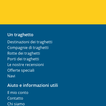
Un traghetto
Destinazioni dei traghetti
Compagnie di traghetti
Rotte dei traghetti
Porti dei traghetti
Le nostre recensioni
Offerte speciali
Navi
Aiuto e informazioni utili
Il mio conto
Contatto
Chi siamo