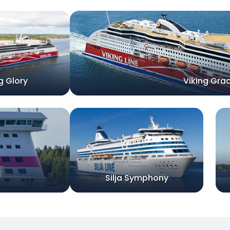
g Glory
Viking Gra
Silja Symphony