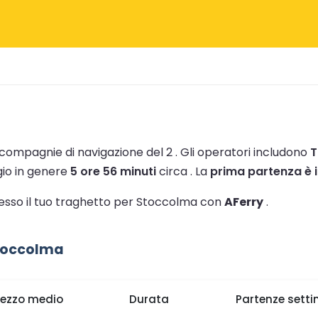
 compagnie di navigazione del 2 .
Gli operatori includono
T
ggio in genere
5 ore 56 minuti
circa .
La
prima partenza è 
stesso il tuo traghetto per Stoccolma con
AFerry
.
Stoccolma
rezzo medio
Durata
Partenze setti