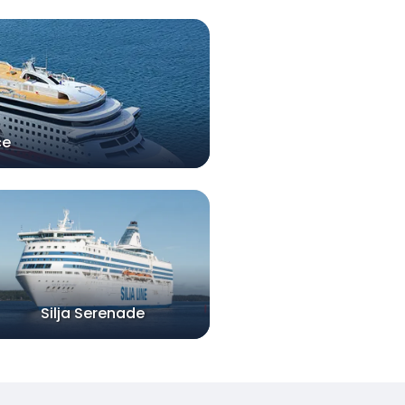
ce
Silja Serenade