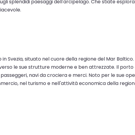
li splendidi paesaggi dell'arcipelago. Che stiate esploran
piacevole.
 in Svezia, situato nel cuore della regione del Mar Balti
ttraverso le sue strutture moderne e ben attrezzate. Il p
sseggeri, navi da crociera e merci. Noto per le sue operazi
rcio, nel turismo e nell'attività economica della regione