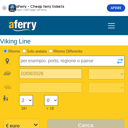
aFerry - Cheap ferry tickets
APRIRE
Apri nell'app aFerry
Viking Line
Ritorno
Solo andata
Ritorno Differente
18+
< 18
Cerca