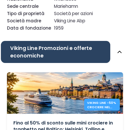
Sede centrale
Mariehamn
Tipo di proprietà
Società per azioni
Società madre
Viking Line Abp
Data di fondazione
1959
Viking Line Promozioni e offerte
economiche
VIKING LINE -50%
CROCIERE NEL
BALTICO
Fino al 50% di sconto sulle mini crociere in
traghetto nel Baltico: Helsinki, Tallinn e