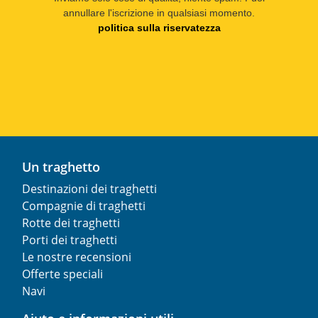
annullare l'iscrizione in qualsiasi momento.
politica sulla riservatezza
Un traghetto
Destinazioni dei traghetti
Compagnie di traghetti
Rotte dei traghetti
Porti dei traghetti
Le nostre recensioni
Offerte speciali
Navi