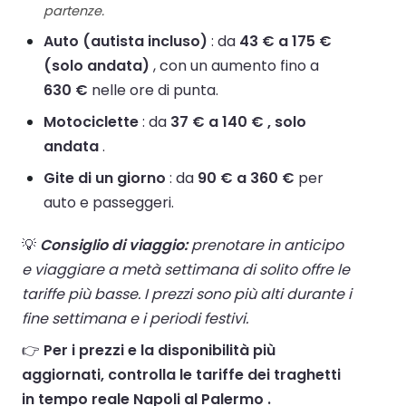
partenze.
Auto (autista incluso)
: da
43 € a 175 €
(solo andata)
, con un aumento fino a
630 €
nelle ore di punta.
Motociclette
: da
37 € a 140 € , solo
andata
.
Gite di un giorno
: da
90 € a 360 €
per
auto e passeggeri.
💡
Consiglio di viaggio:
prenotare in anticipo
e viaggiare a metà settimana di solito offre le
tariffe più basse. I prezzi sono più alti durante i
fine settimana e i periodi festivi.
👉
Per i prezzi e la disponibilità più
aggiornati, controlla le tariffe dei traghetti
in tempo reale Napoli al Palermo .