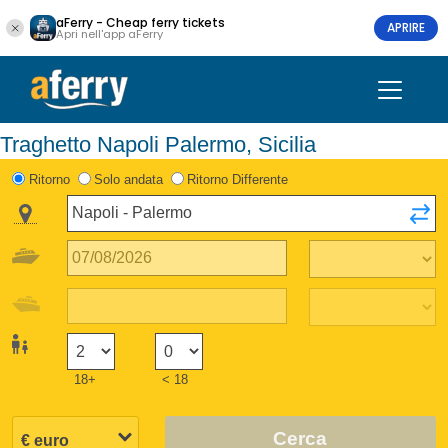
aFerry - Cheap ferry tickets
APRIRE
Apri nell'app aFerry
Traghetto Napoli Palermo, Sicilia
Ritorno
Solo andata
Ritorno Differente
18+
< 18
Cerca