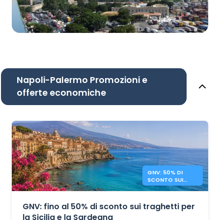
Napoli-Palermo Promozioni e
offerte economiche
GNV: 50% DI
SCONTO SUI
TRAGHETTI
SICILIA E
SARDEGNA
GNV: fino al 50% di sconto sui traghetti per
la Sicilia e la Sardegna