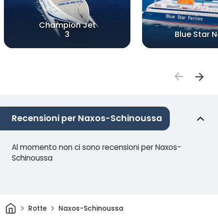
Champion Jet
3
Blue Star 
Recensioni per Naxos-Schinoussa
Al momento non ci sono recensioni per Naxos-
Schinoussa
Casa
Rotte
Naxos-Schinoussa