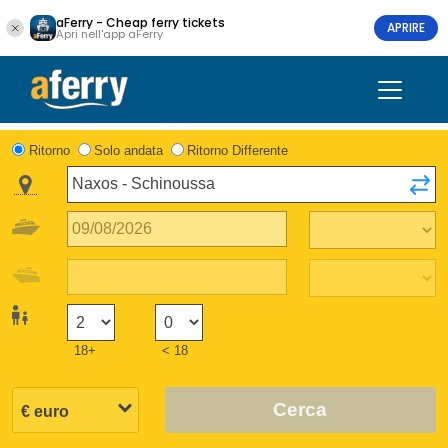
aFerry - Cheap ferry tickets
APRIRE
Apri nell'app aFerry
Ritorno
Solo andata
Ritorno Differente
18+
< 18
Cerca