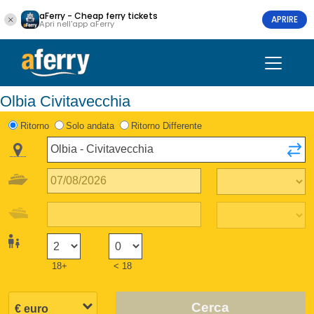
aFerry - Cheap ferry tickets
APRIRE
Apri nell'app aFerry
Olbia Civitavecchia
Ritorno
Solo andata
Ritorno Differente
18+
< 18
Cerca