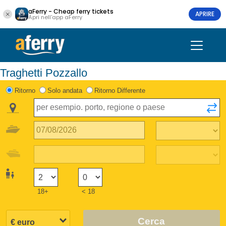
aFerry - Cheap ferry tickets
APRIRE
Apri nell'app aFerry
Traghetti Pozzallo
Ritorno
Solo andata
Ritorno Differente
18+
< 18
Cerca