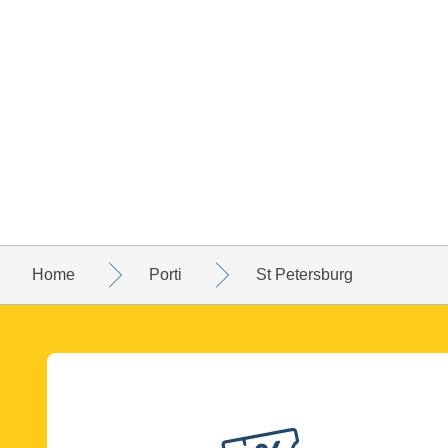
Home
Porti
St Petersburg