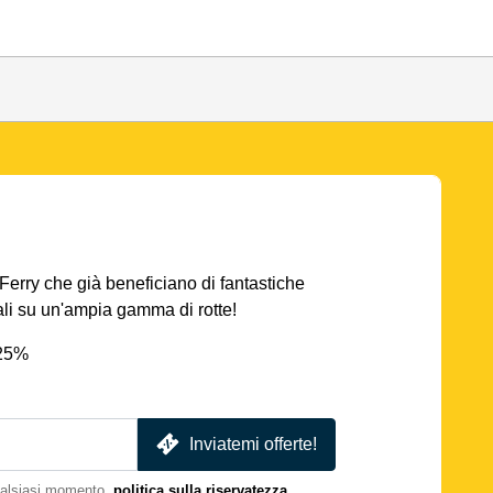
AFerry che già beneficiano di fantastiche
iali su un'ampia gamma di rotte!
 25%
Inviatemi offerte!
qualsiasi momento.
politica sulla riservatezza