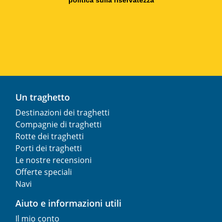
politica sulla riservatezza
Un traghetto
Destinazioni dei traghetti
Compagnie di traghetti
Rotte dei traghetti
Porti dei traghetti
Le nostre recensioni
Offerte speciali
Navi
Aiuto e informazioni utili
Il mio conto