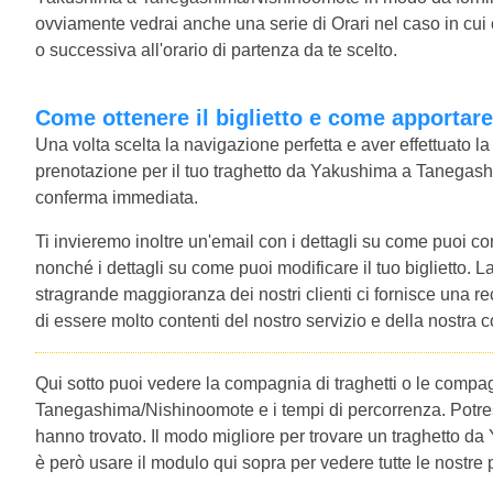
ovviamente vedrai anche una serie di Orari nel caso in cu
o successiva all'orario di partenza da te scelto.
Come ottenere il biglietto e come apportar
Una volta scelta la navigazione perfetta e aver effettuato l
prenotazione per il tuo traghetto da Yakushima a Tanegash
conferma immediata.
Ti invieremo inoltre un'email con i dettagli su come puoi con
nonché i dettagli su come puoi modificare il tuo biglietto. L
stragrande maggioranza dei nostri clienti ci fornisce una r
di essere molto contenti del nostro servizio e della nostra
Qui sotto puoi vedere la compagnia di traghetti o le comp
Tanegashima/Nishinoomote e i tempi di percorrenza. Potresti
hanno trovato. Il modo migliore per trovare un traghetto
è però usare il modulo qui sopra per vedere tutte le nostre p