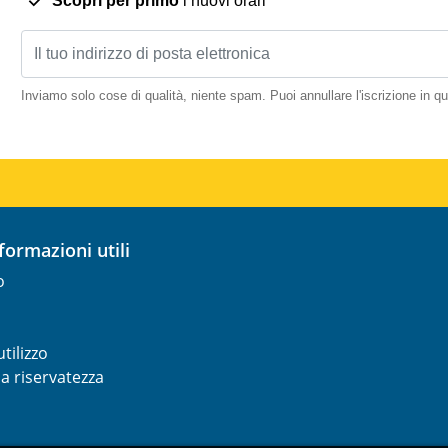
Scopri per primo
i nuovi orari
Inviamo solo cose di qualità, niente spam. Puoi annullare l'iscrizione in 
nformazioni utili
o
tilizzo
la riservatezza