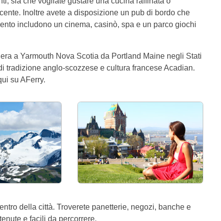
ti, sia che vogliate gustare una cucina raffinata o
te. Inoltre avete a disposizione un pub di bordo che
enimento includono un cinema, casinò, spa e un parco giochi
ciera a Yarmouth Nova Scotia da Portland Maine negli Stati
di tradizione anglo-scozzese e cultura francese Acadian.
qui su AFerry.
tro della città. Troverete panetterie, negozi, banche e
tenute e facili da percorrere.