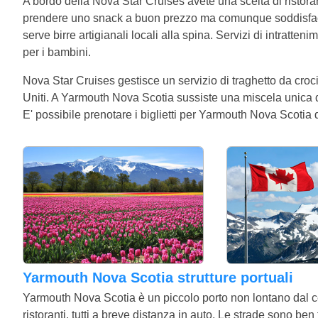
A bordo della Nova Star Cruises avete una scelta di ristoran
prendere uno snack a buon prezzo ma comunque soddisfacen
serve birre artigianali locali alla spina. Servizi di intratt
per i bambini.
Nova Star Cruises gestisce un servizio di traghetto da cro
Uniti. A Yarmouth Nova Scotia sussiste una miscela unica 
E' possibile prenotare i biglietti per Yarmouth Nova Scotia 
Yarmouth Nova Scotia strutture portuali
Yarmouth Nova Scotia è un piccolo porto non lontano dal cen
ristoranti, tutti a breve distanza in auto. Le strade sono ben 