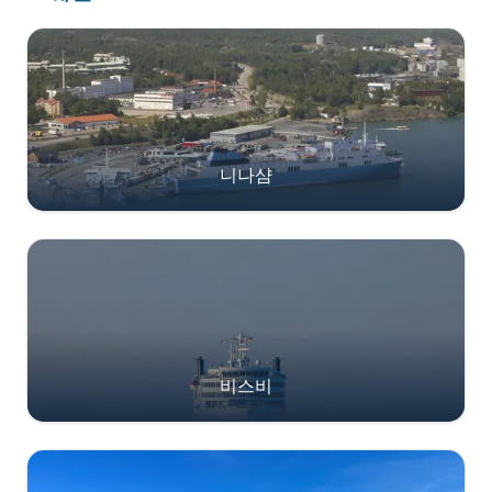
니나샴
비스비