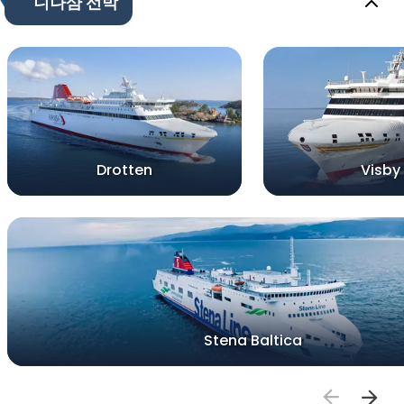
니나샴 선박
Drotten
Visby
Stena Baltica