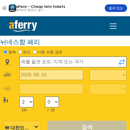
aFerry - Cheap ferry tickets
열려 있는
aFerry 앱에서 열기
뉘네스함 페리
왕복
편도
다른 귀항 경로
18+
< 18
검색