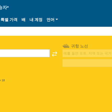
승자*
특별 가격
배
내 계정
언어
귀항 노선
< 18