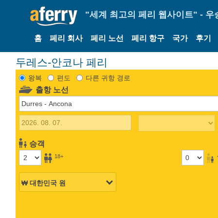
"세계 최고의 페리 웹사이트" - 우
홈
페리 회사
페리 노선
페리 항구
국가
후기
두레스-안코나 페리
왕복
편도
다른 귀항 경로
출항 노선
승객
18+