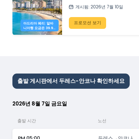
니다.
게시됨
:
2026년 7월 10일
프로모션 보기
아드리아 페리: 알바
니아행 요금은 39.90
유로부터
출발 게시판에서 두레스-안코나 확인하세요
2026년 8월 7일 금요일
출발 시간
노선
PM 05:00
두레스
→
안코나