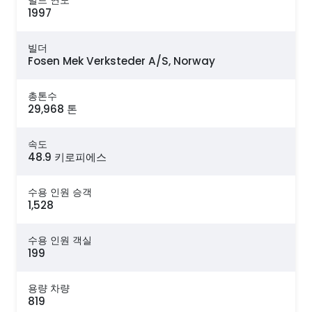
빌드 연도
1997
빌더
Fosen Mek Verksteder A/S, Norway
총톤수
29,968 톤
속도
48.9 키로피에스
수용 인원 승객
1,528
수용 인원 객실
199
용량 차량
819