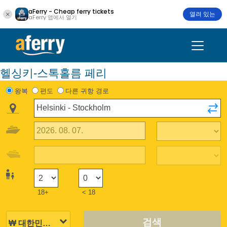
aFerry - Cheap ferry tickets
열려 있는
aFerry 앱에서 열기
헬싱키-스톡홀름 페리
왕복
편도
다른 귀항 경로
18+
< 18
검색