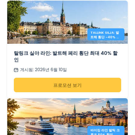
TALLINK SILJA: 발
트해 횡단 -40% 할
인
탈링크 실야 라인: 발트해 페리 횡단 최대 40% 할
인
게시됨
:
2026년 6월 10일
프로모션 보기
바이킹 라인 발틱 크
루즈 50% 할인