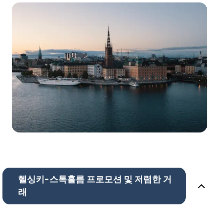
헬싱키-스톡홀름 프로모션 및 저렴한 거
래