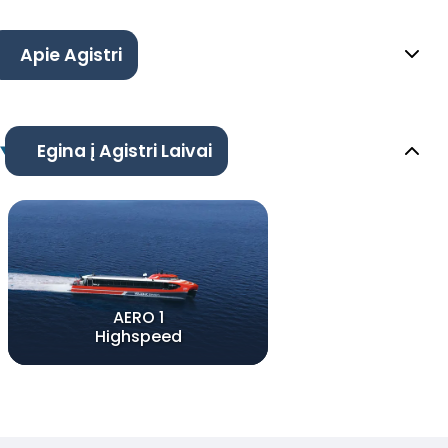
Apie Agistri
Egina į Agistri Laivai
AERO 1
Highspeed