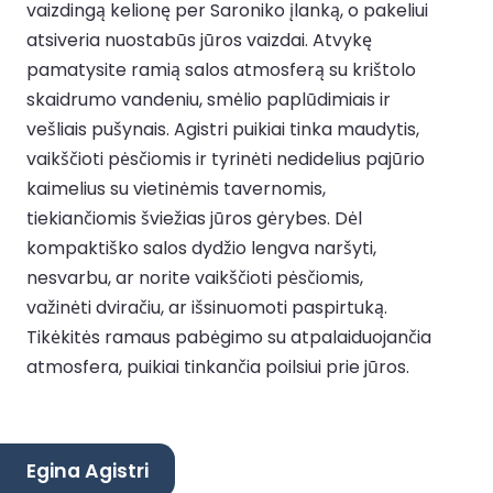
vaizdingą kelionę per Saroniko įlanką, o pakeliui
atsiveria nuostabūs jūros vaizdai. Atvykę
pamatysite ramią salos atmosferą su krištolo
skaidrumo vandeniu, smėlio paplūdimiais ir
vešliais pušynais. Agistri puikiai tinka maudytis,
vaikščioti pėsčiomis ir tyrinėti nedidelius pajūrio
kaimelius su vietinėmis tavernomis,
tiekiančiomis šviežias jūros gėrybes. Dėl
kompaktiško salos dydžio lengva naršyti,
nesvarbu, ar norite vaikščioti pėsčiomis,
važinėti dviračiu, ar išsinuomoti paspirtuką.
Tikėkitės ramaus pabėgimo su atpalaiduojančia
atmosfera, puikiai tinkančia poilsiui prie jūros.
Egina Agistri