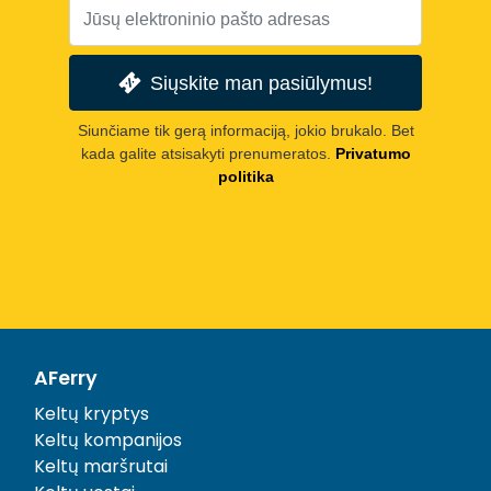
Siųskite man pasiūlymus!
Siunčiame tik gerą informaciją, jokio brukalo. Bet
kada galite atsisakyti prenumeratos.
Privatumo
politika
AFerry
Keltų kryptys
Keltų kompanijos
Keltų maršrutai