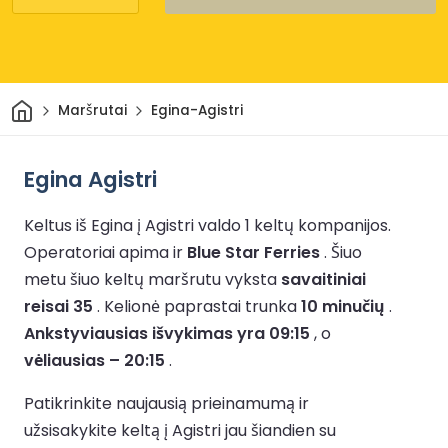
Pradžia
Maršrutai
Egina-Agistri
Egina Agistri
Keltus iš Egina į Agistri valdo 1 keltų kompanijos.
Operatoriai apima ir
Blue Star Ferries
.
Šiuo
metu šiuo keltų maršrutu vyksta
savaitiniai
reisai 35
.
Kelionė paprastai trunka
10 minučių
.
Ankstyviausias išvykimas yra 09:15
, o
vėliausias – 20:15
.
Patikrinkite naujausią prieinamumą ir
užsisakykite keltą į Agistri jau šiandien su