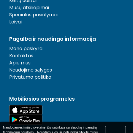
Keltų uostai
Mūsų atsiliepimai
Specialūs pasiūlymai
Laivai
Pagalba ir naudinga informacija
Mano paskyra
Kontaktas
Apie mus
Naudojimo sąlygos
Privatumo politika
Mobiliosios programėlės
Naudodamiesi mūsų svetaine, jūs sutinkate su slapukų ir panašių
technologijų naudojimu. Norėdami juos išjungti, perskaitykite mūsų