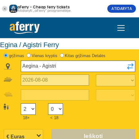
aFerry - Cheap ferry tickets
ATIDARYTA
Atidaryti „aFerry“ programėlėje
Egina / Agistri Ferry
grįžimas
Vienas kryptis
Kitas grįžimas Detalės
18+
< 18
Ieškoti