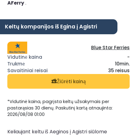
AFerry
.
Keltų kompanijos iš Egina į Agistri
Blue Star Ferries
-
10min.
35 reisus
Žiūrėti kainą
*Vidutinė kaina, pagrįsta keltų užsakymais per
pastarąsias 30 dienų. Paskutinį kartą atnaujinta:
2026/08/08 01:00
Keliaujant keltu iš Aeginos į Agistri siūlome