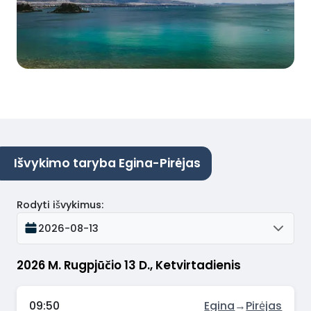
Išvykimo taryba Egina-Pirėjas
Rodyti išvykimus
:
2026-08-13
2026 M. Rugpjūčio 13 D., Ketvirtadienis
09:50
Egina
→
Pirėjas