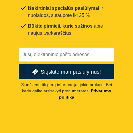
Išskirtiniai specialūs pasiūlymai
ir
nuolaidos, sutaupote iki 25 %
Būkite pirmieji, kurie sužinos
apie
naujus tvarkaraščius
Siųskite man pasiūlymus!
Siunčiame tik gerą informaciją, jokio brukalo. Bet
kada galite atsisakyti prenumeratos.
Privatumo
politika