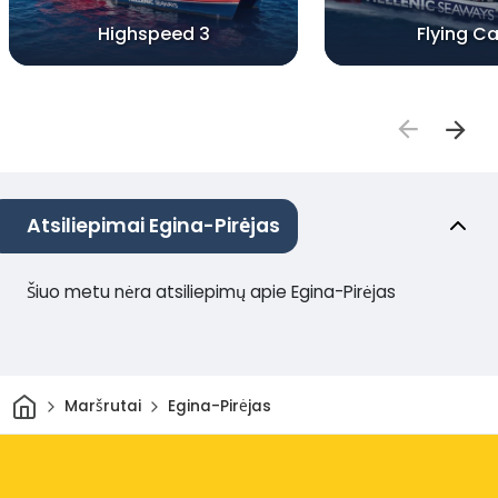
Highspeed 3
Flying Ca
Atsiliepimai Egina-Pirėjas
Šiuo metu nėra atsiliepimų apie Egina-Pirėjas
Pradžia
Maršrutai
Egina-Pirėjas