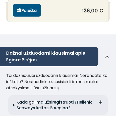
136,00 €
Paieška
Dažnai užduodami klausimai apie
Egina-Pirėjas
Tai dažniausiai užduodami klausimai. Nerandate ko
ieškote? Nesijaudinkite, susisiekti ir mes mielai
atsakysime į jūsų užklausą.
Kada galima užsiregistruoti į Hellenic
Seaways keltas iš Aegina?