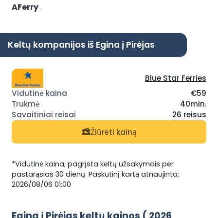
AFerry
.
Keltų kompanijos iš Egina į Pirėjas
Blue Star Ferries
€59
40min.
26 reisus
Žiūrėti kainą
*Vidutinė kaina, pagrįsta keltų užsakymais per
pastarąsias 30 dienų. Paskutinį kartą atnaujinta:
2026/08/06 01:00
Egina į Pirėjas keltų kainos ( 2026