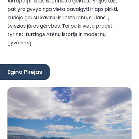
Akropolį ir kitus istorinius objektus. Pirėjas taip
pat yra gyvybinga vieta pavalgyti ir apsipirkti,
kurioje gausu kavinių ir restoranų, siūlančių
šviežias jūros gėrybes. Tai puiki vieta pradėti
tyrinėti turtingą Atėnų istoriją ir modernų
gyvenimą.
Egina Pirėjas