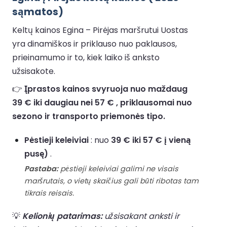
sąmatos)
Keltų kainos Egina – Pirėjas maršrutui Uostas
yra dinamiškos ir priklauso nuo paklausos,
prieinamumo ir to, kiek laiko iš anksto
užsisakote.
👉
Įprastos kainos svyruoja nuo maždaug
39 € iki daugiau nei 57 € , priklausomai nuo
sezono ir transporto priemonės tipo.
Pėstieji keleiviai
: nuo
39 € iki 57 € į vieną
pusę)
.
Pastaba:
pėstieji keleiviai galimi ne visais
maršrutais, o vietų skaičius gali būti ribotas tam
tikrais reisais.
💡
Kelionių patarimas:
užsisakant anksti ir