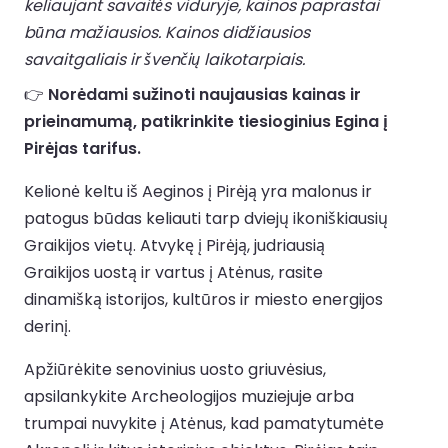
keliaujant savaitės viduryje, kainos paprastai
būna mažiausios. Kainos didžiausios
savaitgaliais ir švenčių laikotarpiais.
👉
Norėdami sužinoti naujausias kainas ir
prieinamumą, patikrinkite tiesioginius Egina į
Pirėjas tarifus.
Kelionė keltu iš Aeginos į Pirėją yra malonus ir
patogus būdas keliauti tarp dviejų ikoniškiausių
Graikijos vietų. Atvykę į Pirėją, judriausią
Graikijos uostą ir vartus į Atėnus, rasite
dinamišką istorijos, kultūros ir miesto energijos
derinį.
Apžiūrėkite senovinius uosto griuvėsius,
apsilankykite Archeologijos muziejuje arba
trumpai nuvykite į Atėnus, kad pamatytumėte