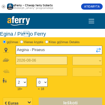
aFerry - Cheap ferry tickets
ATIDARYTA
Atidaryti „aFerry“ programėlėje
Egina / Pirjo Ferry
grįžimas
Vienas kryptis
Kitas grįžimas Detalės
18+
< 18
Ieškoti