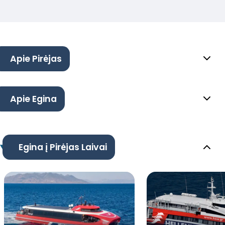
Apie Pirėjas
Apie Egina
Egina į Pirėjas Laivai