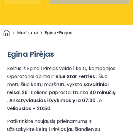
Pradžia
Maršrutai
Egina-Pirėjas
Egina Pirėjas
Keltus iš Egina į Pirėjas valdo 1 keltų kompanijos.
Operatoriai apima ir
Blue Star Ferries
.
Šiuo
metu šiuo keltų maršrutu vyksta
savaitiniai
reisai 26
.
Kelionė paprastai trunka
40 minučių
.
Ankstyviausias išvykimas yra 07:30
, o
vėliausias – 20:50
.
Patikrinkite naujausią prieinamumą ir
užsisakykite keltą į Pirėjas jau šiandien su