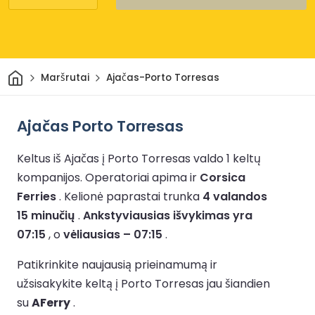
Pradžia
Maršrutai
Ajačas-Porto Torresas
Ajačas Porto Torresas
Keltus iš Ajačas į Porto Torresas valdo 1 keltų
kompanijos.
Operatoriai apima ir
Corsica
Ferries
.
Kelionė paprastai trunka
4 valandos
15 minučių
.
Ankstyviausias išvykimas yra
07:15
, o
vėliausias – 07:15
.
Patikrinkite naujausią prieinamumą ir
užsisakykite keltą į Porto Torresas jau šiandien
su
AFerry
.