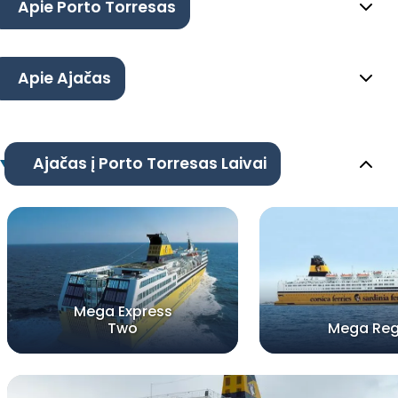
Apie Porto Torresas
Apie Ajačas
Ajačas į Porto Torresas Laivai
Mega Express
Two
Mega Reg