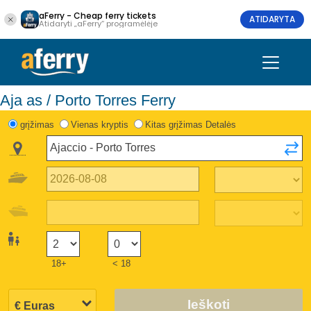
aFerry - Cheap ferry tickets
ATIDARYTA
Atidaryti „aFerry“ programėlėje
Aja as / Porto Torres Ferry
grįžimas
Vienas kryptis
Kitas grįžimas Detalės
18+
< 18
Ieškoti