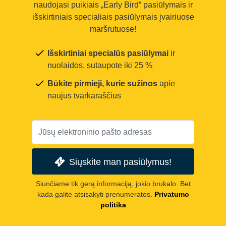
naudojasi puikiais „Early Bird“ pasiūlymais ir
išskirtiniais specialiais pasiūlymais įvairiuose
maršrutuose!
Išskirtiniai specialūs pasiūlymai
ir
nuolaidos, sutaupote iki 25 %
Būkite pirmieji, kurie sužinos
apie
naujus tvarkaraščius
Siųskite man pasiūlymus!
Siunčiame tik gerą informaciją, jokio brukalo. Bet
kada galite atsisakyti prenumeratos.
Privatumo
politika