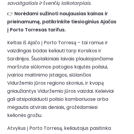
savaitgaliais ir švenčių laikotarpiais.
👉
Norėdami sužinoti naujausias kainas ir
prieinamumą, patikrinkite tiesioginius Ajačas
į Porto Torresas tarifus.
Keltas iš Ajačo į Porto Torresą – tai ramus ir
vaizdingas būdas keliauti tarp Korsikos ir
Sardinijos. Šiuolaikiniais laivais plaukiojančiame
maršrute siūlomos patogios kajutės poilsiui,
įvairios maitinimo įstaigos, siūlančios
Viduržemio jūros regiono skonius, ir kvapą
gniaužiantys Viduržemio jūros vaizdai. Keleiviai
gali atsipalaiduoti poilsio kambariuose arba
mėgautis atvirais deniais, grožėdamiesi
kelionės grožiu.
Atvykus į Porto Torresą, keliautojus pasitinka