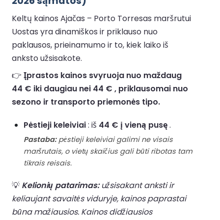
2026 sąmatos)
Keltų kainos Ajačas – Porto Torresas maršrutui
Uostas yra dinamiškos ir priklauso nuo
paklausos, prieinamumo ir to, kiek laiko iš
anksto užsisakote.
👉
Įprastos kainos svyruoja nuo maždaug
44 € iki daugiau nei 44 € , priklausomai nuo
sezono ir transporto priemonės tipo.
Pėstieji keleiviai
: iš
44 € į vieną pusę
.
Pastaba:
pėstieji keleiviai galimi ne visais
maršrutais, o vietų skaičius gali būti ribotas tam
tikrais reisais.
💡
Kelionių patarimas:
užsisakant anksti ir
keliaujant savaitės viduryje, kainos paprastai
būna mažiausios. Kainos didžiausios