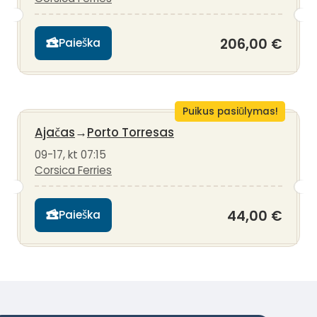
206,00 €
Paieška
Puikus pasiūlymas!
Ajačas
→
Porto Torresas
09-17, kt 07:15
Corsica Ferries
44,00 €
Paieška