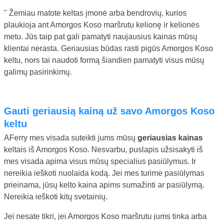
" Žemiau matote keltas įmonė arba bendrovių, kurios
plaukioja ant Amorgos Koso maršrutu kelionę ir kelionės
metu. Jūs taip pat gali pamatyti naujausius kainas mūsų
klientai nerasta. Geriausias būdas rasti pigūs Amorgos Koso
keltu, nors tai naudoti formą šiandien pamatyti visus mūsų
galimų pasirinkimų.
gauti geriausią kainą už savo Amorgos Koso
keltu
AFerry mes visada suteikti jums mūsų
geriausias kainas
keltais iš Amorgos Koso. Nesvarbu, puslapis užsisakyti iš
mes visada apima visus mūsų specialius pasiūlymus. Ir
nereikia ieškoti nuolaida kodą. Jei mes turime pasiūlymas
prieinama, jūsų kelto kaina apims sumažinti ar pasiūlymą.
Nereikia ieškoti kitų svetainių.
Jei nesate tikri, jei Amorgos Koso maršrutu jums tinka arba