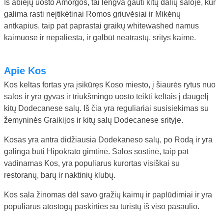
Iš abiejų uosto Amorgos, tai lengva gauti kitų dalių saloje, kur
galima rasti neįtikėtinai Romos griuvėsiai ir Mikėnų
antkapius, taip pat paprastai graikų whitewashed namus
kaimuose ir nepaliesta, ir galbūt neatrastų, sritys kaime.
Apie Kos
Kos keltas fortas yra įsikūręs Koso miesto, į šiaurės rytus nuo
salos ir yra gyvas ir triukšmingo uosto teikti keltais į daugelį
kitų Dodecanese salų. Iš čia yra reguliariai susisiekimas su
žemyninės Graikijos ir kitų salų Dodecanese srityje.
Kosas yra antra didžiausia Dodekaneso salų, po Rodą ir yra
galinga būti Hipokrato gimtinė. Salos sostinė, taip pat
vadinamas Kos, yra populiarus kurortas visiškai su
restoranų, barų ir naktinių klubų.
Kos sala žinomas dėl savo gražių kaimų ir paplūdimiai ir yra
populiarus atostogų paskirties su turistų iš viso pasaulio.