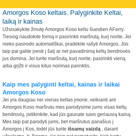
Amorgos Koso keltais. Palyginkite Keltai,
laiką ir kainas
Užsisakykite žinutę Amorgos Koso keltu šiandien AFerry.
Tiesiog naudokite formą ir pasirinkti maršrutą, kurį norite. Jei
nieko pasirodo automatiškai, pradėkite rašyti Amorgos. Jūs
taip pat galite įvesti į šalį ar net pavadinimą keltų bendrovės
jus domina. Jei turite maršrutą, kurį norite, pasirinkti vieną
arba grįžti ir visus kitus norimas parinktis.
Kaip mes palyginti keltai, kainas ir laikai
Amorgos Koso
Jei yra daugiau nei vienas keltas įmonė, veikianti ant
Amorgos Koso maršrutu mes parodysime jums visas keltų
bendrovių, įsitikinkite, kad jūs gaunate savo geriausią kainą.
Mes taip pat parodyti jums, bet maršrutus panašius į
Amorgos į Kos, todėl jūs turite
išsamų vaizdą
, darant