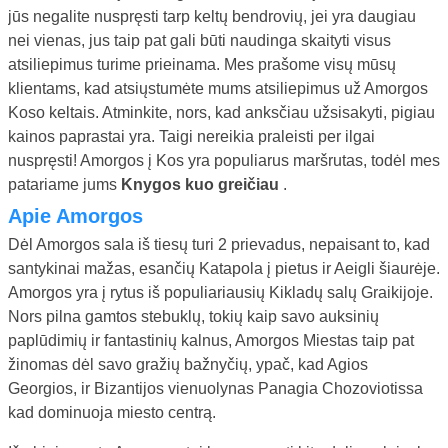
jūs negalite nuspręsti tarp keltų bendrovių, jei yra daugiau
nei vienas, jus taip pat gali būti naudinga skaityti visus
atsiliepimus turime prieinama. Mes prašome visų mūsų
klientams, kad atsiųstumėte mums atsiliepimus už Amorgos
Koso keltais. Atminkite, nors, kad anksčiau užsisakyti, pigiau
kainos paprastai yra. Taigi nereikia praleisti per ilgai
nuspręsti! Amorgos į Kos yra populiarus maršrutas, todėl mes
patariame jums
Knygos kuo greičiau
.
Apie Amorgos
Dėl Amorgos sala iš tiesų turi 2 prievadus, nepaisant to, kad
santykinai mažas, esančių Katapola į pietus ir Aeigli šiaurėje.
Amorgos yra į rytus iš populiariausių Kikladų salų Graikijoje.
Nors pilna gamtos stebuklų, tokių kaip savo auksinių
paplūdimių ir fantastinių kalnus, Amorgos Miestas taip pat
žinomas dėl savo gražių bažnyčių, ypač, kad Agios
Georgios, ir Bizantijos vienuolynas Panagia Chozoviotissa
kad dominuoja miesto centrą.