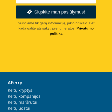
Siųskite man pasiūlymus!
Siunčiame tik gerą informaciją, jokio brukalo. Bet
kada galite atsisakyti prenumeratos.
Privatumo
politika
AFerry
Keltų kryptys
Keltų kompanijos
Keltų maršrutai
Keltų uostai