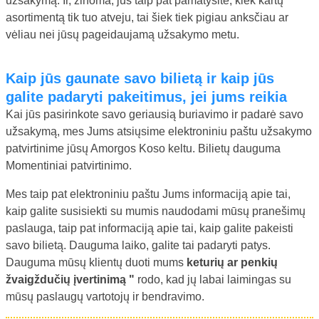
užsakymą. Ir, žinoma, jūs taip pat pamatysite, kiek kartų
asortimentą tik tuo atveju, tai šiek tiek pigiau anksčiau ar
vėliau nei jūsų pageidaujamą užsakymo metu.
Kaip jūs gaunate savo bilietą ir kaip jūs
galite padaryti pakeitimus, jei jums reikia
Kai jūs pasirinkote savo geriausią buriavimo ir padarė savo
užsakymą, mes Jums atsiųsime elektroniniu paštu užsakymo
patvirtinime jūsų Amorgos Koso keltu. Bilietų dauguma
Momentiniai patvirtinimo.
Mes taip pat elektroniniu paštu Jums informaciją apie tai,
kaip galite susisiekti su mumis naudodami mūsų pranešimų
paslauga, taip pat informaciją apie tai, kaip galite pakeisti
savo bilietą. Dauguma laiko, galite tai padaryti patys.
Dauguma mūsų klientų duoti mums
keturių ar penkių
žvaigždučių įvertinimą "
rodo, kad jų labai laimingas su
mūsų paslaugų vartotojų ir bendravimo.