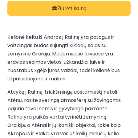
Žiūrėti kainą
Kelionė keltu iš Andros į Rafiną yra patogus ir
vaizdingas būdas sujungti Kikladų salas su
žemynine Graikija. Moderniuose laivuose yra
erdvios sėdimos vietos, užkandžiai laive ir
nuostabūs Egėjo jūros vaizdai, todėl kelionė bus
atpalaiduojanti ir maloni.
Atvykę į Rafiną, triukšmingą uostamiestį netoli
Atėnų, rasite svetingą atmosferą su žavingomis
pajūrio tavernomis ir gyvybinga pakrante.
Rafina yra puikūs vartai tyrinėti žemyninę
Graikiją, o Atėnai ir jų ikoniški objektai, tokie kaip
Akropolis ir Plaka, yra vos už kelių minučių kelio