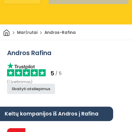
Pradžia
Maršrutai
Andros-Rafina
Andros Rafina
5
/ 5
(
1
Įvertinimas
)
Skaityti atsiliepimus
Keltų kompanijos iš Andros į Rafina