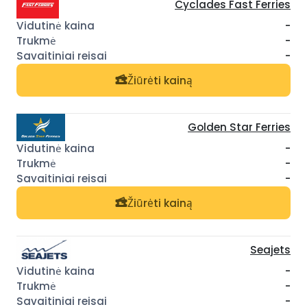
Cyclades Fast Ferries
-
-
-
Žiūrėti kainą
Golden Star Ferries
-
-
-
Žiūrėti kainą
Seajets
-
-
-