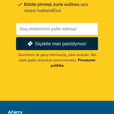
Būkite pirmieji, kurie sužinos
apie
naujus tvarkaraščius
Siųskite man pasiūlymus!
Siunčiame tik gerą informaciją, jokio brukalo. Bet
kada galite atsisakyti prenumeratos.
Privatumo
politika
AFerry