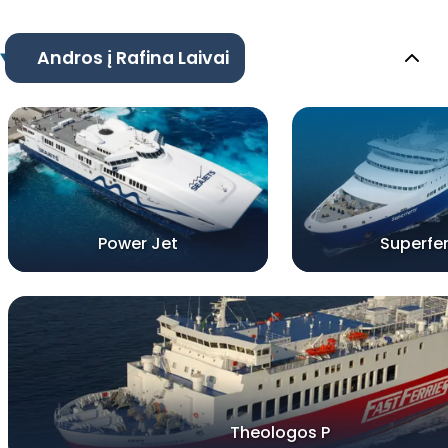
Andros į Rafina Laivai
Power Jet
Superfer
Theologos P