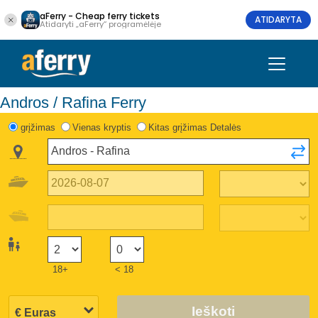
aFerry - Cheap ferry tickets
ATIDARYTA
Atidaryti „aFerry“ programėlėje
Andros / Rafina Ferry
grįžimas
Vienas kryptis
Kitas grįžimas Detalės
18+
< 18
Ieškoti