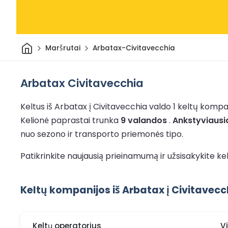
Pradžia
Maršrutai
Arbatax-Civitavecchia
Arbatax Civitavecchia
Keltus iš Arbatax į Civitavecchia valdo 1 keltų kompa
Kelionė paprastai trunka
9 valandos
.
Ankstyviausi
nuo sezono ir transporto priemonės tipo.
Patikrinkite naujausią prieinamumą ir užsisakykite kel
Keltų kompanijos iš Arbatax į Civitavecc
Keltų operatorius
V