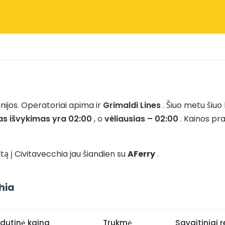
nijos.
Operatoriai apima ir
Grimaldi Lines
.
Šiuo metu šiuo
as išvykimas yra 02:00
, o
vėliausias – 02:00
.
Kainos pr
tą į Civitavecchia jau šiandien su
AFerry
.
hia
idutinė kaina
Trukmė
Savaitiniai r