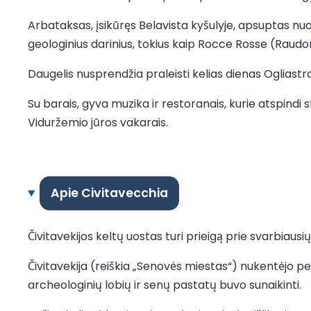
Arbataksas, įsikūręs Belavista kyšulyje, apsuptas nuos
geologinius darinius, tokius kaip Rocce Rosse (Raudon
Daugelis nusprendžia praleisti kelias dienas Ogliastro
Su barais, gyva muzika ir restoranais, kurie atspindi st
Viduržemio jūros vakarais.
Apie Civitavecchia
Čivitavekijos keltų uostas turi prieigą prie svarbiausių
Čivitavekija (reiškia „Senovės miestas“) nukentėjo p
archeologinių lobių ir senų pastatų buvo sunaikinti.