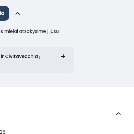
ia
es mielai atsakysime į jūsų
ir Civitavecchia į
25.