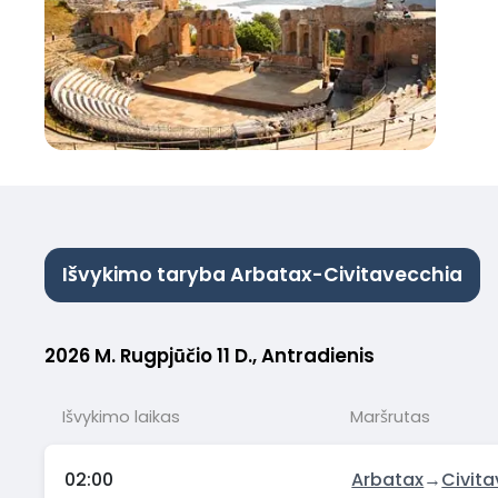
Išvykimo taryba Arbatax-Civitavecchia
2026 M. Rugpjūčio 11 D., Antradienis
Išvykimo laikas
Maršrutas
02:00
Arbatax
→
Civit