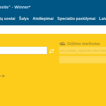
site" - Winner*
tų uostai
Šalys
Atsiliepimai
Specialūs pasiūlymai
Lai
Grįžimo maršrutas
< 18