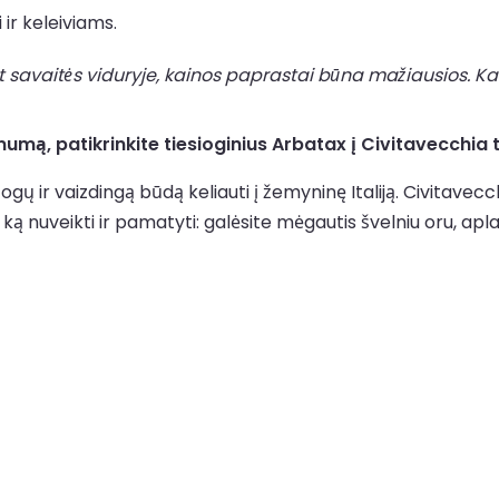
 ir keleiviams.
t savaitės viduryje, kainos paprastai būna mažiausios. Kai
umą, patikrinkite tiesioginius Arbatax į Civitavecchia t
gų ir vaizdingą būdą keliauti į žemyninę Italiją. Civitavecch
ą nuveikti ir pamatyti: galėsite mėgautis švelniu oru, aplank