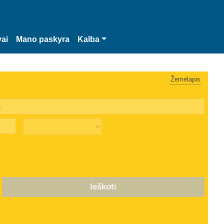
vai
Mano paskyra
Kalba
Žemėlapis
Ieškoti