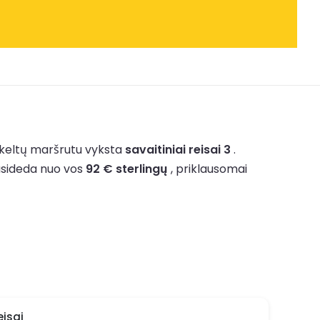
 keltų maršrutu vyksta
savaitiniai reisai 3
.
asideda nuo vos
92 € sterlingų
, priklausomai
eisai