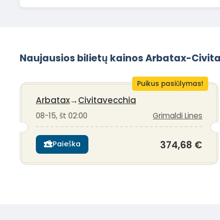
Naujausios bilietų kainos Arbatax-Civit
Puikus pasiūlymas!
Arbatax
→
Civitavecchia
08-15, št 02:00
Grimaldi Lines
374,68 €
Paieška