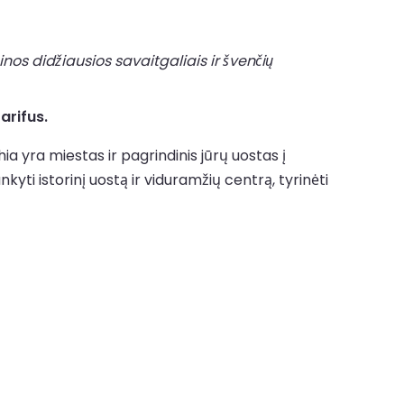
nos didžiausios savaitgaliais ir švenčių
arifus.
ia yra miestas ir pagrindinis jūrų uostas į
yti istorinį uostą ir viduramžių centrą, tyrinėti