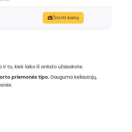
Žiūrėti kainą
 to, kiek laiko iš anksto užsisakote.
orto priemonės tipo.
Dauguma keliautojų,
esnės.