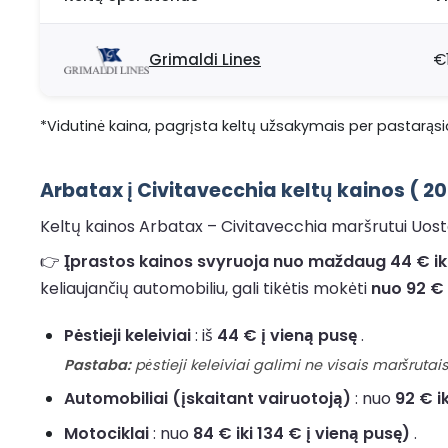
Grimaldi Lines
€
*Vidutinė kaina, pagrįsta keltų užsakymais per pastarąsia
Arbatax į Civitavecchia keltų kainos ( 
Keltų kainos Arbatax – Civitavecchia maršrutui Uostas
👉
Įprastos kainos svyruoja nuo maždaug 44 € iki
keliaujančių automobiliu, gali tikėtis mokėti
nuo 92 € 
Pėstieji keleiviai
: iš
44 € į vieną pusę
.
Pastaba:
pėstieji keleiviai galimi ne visais maršrutais,
Automobiliai (įskaitant vairuotoją)
: nuo
92 € i
Motociklai
: nuo
84 € iki 134 € į vieną pusę)
.