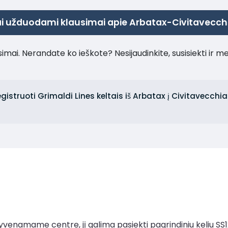
i užduodami klausimai apie Arbatax-Civitavecch
imai. Nerandate ko ieškote? Nesijaudinkite, susisiekti ir m
istruoti Grimaldi Lines keltais iš Arbatax į Civitavecchia 
enamame centre, jį galima pasiekti pagrindiniu keliu SS1