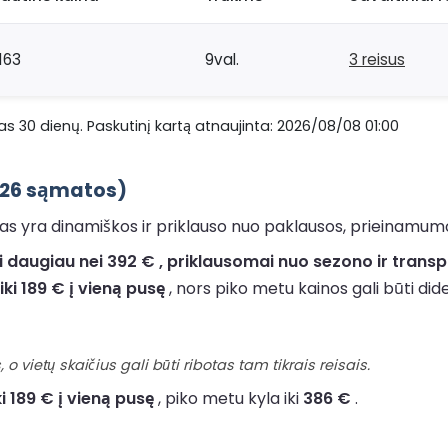
163
9val.
3 reisus
s 30 dienų. Paskutinį kartą atnaujinta: 2026/08/08 01:00
2026 sąmatos)
 yra dinamiškos ir priklauso nuo paklausos, prieinamumo ir
 daugiau nei 392 € , priklausomai nuo sezono ir transp
iki 189 € į vieną pusę
, nors piko metu kainos gali būti did
 o vietų skaičius gali būti ribotas tam tikrais reisais.
ki 189 € į vieną pusę
, piko metu kyla iki
386 €
.