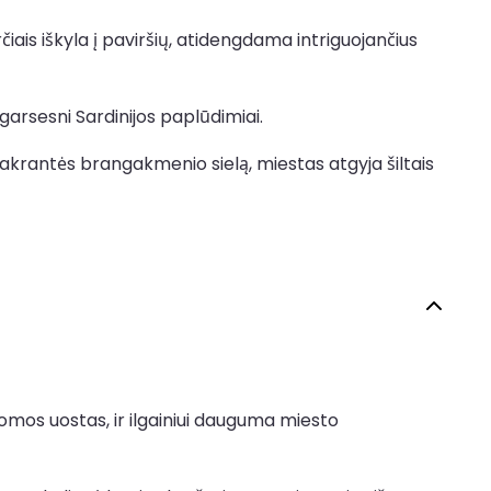
iais iškyla į paviršių, atidengdama intriguojančius
garsesni Sardinijos paplūdimiai.
ės pakrantės brangakmenio sielą, miestas atgyja šiltais
Romos uostas, ir ilgainiui dauguma miesto