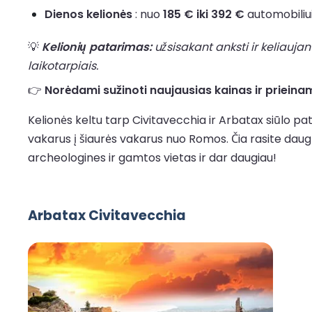
Dienos kelionės
: nuo
185 € iki 392 €
automobiliui
💡
Kelionių patarimas:
užsisakant anksti ir keliaujan
laikotarpiais.
👉
Norėdami sužinoti naujausias kainas ir prieinam
Kelionės keltu tarp Civitavecchia ir Arbatax siūlo pato
vakarus į šiaurės vakarus nuo Romos. Čia rasite daug k
archeologines ir gamtos vietas ir dar daugiau!
Arbatax Civitavecchia