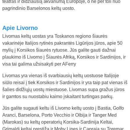
teatras ir didžiausią akvariumą Europoje, o ne per toli nuo
pagrindinio Barselonos keltų uosto.
Apie Livorno
Livornas keltų uostas yra Toskanos regiono šiaurės
vakarinėje Italijos rytinės pakrantės Ligūrijos jūros, apie 50
mylių į Korsikos šiaurės rytuose. Jūs galite gauti dažnai
plaukimo iš Livorno į Šiaurės Afriką, Korsikos ir Sardinijos, ir
visa tai galima užsisakyti per AFerry
Livornas yra vienas iš svarbiausių keltų uostuose Italijoje
siūlo reisai į tiek Korsikos ir Sardinijos ir yra taip pat vienas iš
šalies didžiųjų uostų miestuose. Livornas supa gražus jūros
ir gamtos su nuostabiu kaimo įskaitant turtingas parkų.
Jūs galite sugauti keltu iš Livorno keltų uosto į Bastia, Golfo
Aranci, Barselona, ​​Porto Vecchio ir Olbija ir Tanger Med
(Marokas) su keltų operatorių Korsika-Sardinija Keltai,
Grimaldi keltai prestižą ir Moby Lines ir Capraia su Toremar.