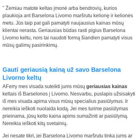
" Žemiau matote keltas įmonė arba bendrovių, kurios
plaukioja ant Barselona Livorno maršrutu kelionę ir kelionės
metu. Jūs taip pat gali pamatyti naujausius kainas mūsų
klientai nerasta. Geriausias būdas rasti pigius Barselona
Livorno keltu, nors tai naudoti formą šiandien pamatyti visus
mūsų galimų pasirinkimų.
gauti geriausią kainą už savo Barselona
Livorno keltų
AFerry mes visada suteikti jums mūsų
geriausias kainas
keltais iš Barselonos į Livorno. Nesvarbu, puslapis užsisakyti
iš mes visada apima visus mūsų specialius pasiūlymus. Ir
nereikia ieškoti nuolaida kodą. Jei mes turime pasiūlymas
prieinama, jūsų kelto kaina apims sumažinti ar pasiūlymą.
Nereikia ieškoti kitų svetainių.
Jei nesate tikri, jei Barselona Livorno maršrutu tinka jums ar