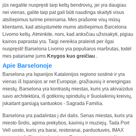
jūs negalite nuspręsti tarp keltų bendrovių, jei yra daugiau
nei vienas, galite taip pat gali būti naudinga skaityti visus
atsiliepimus turime prieinama. Mes prašome visų mūsų
klientams, kad atsiųstumėte mums atsiliepimus Barcelona
Livorno keltų. Atminkite, nors, kad anksčiau užsisakyti, pigiau
kainos paprastai yra. Taigi nereikia praleisti per ilgai
nuspręsti! Barselona Livorno yra populiarus maršrutas, todėl
mes patariame jums
Knygos kuo greičiau
.
Apie Barselonoje
Barselona yra Ispanijos Katalonijos regiono sostinė ir yra
vienas iš Ispanijos ar net Europoje, gražiausių ir energingas
miestų. Barselona yra kontrastų miestas, kuris yra akivaizdus
savo architektūra, iš gotikinių spindulių ir šiuolaikinių kreivių,
įskaitant garsiąją santuokos - Sagrada Familia.
Barselona yra padalintas į dvi dalis. Senas miestas, kuris yra
miesto širdis, apima prekybos, kavinių ir muziejų. Tada Port
Vell uosto, kuris yra barai, restoranai, parduotuvės, IMAX