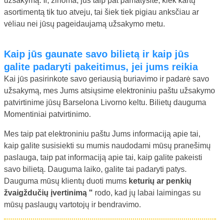
užsakymą. Ir, žinoma, jūs taip pat pamatysite, kiek kartų
asortimentą tik tuo atveju, tai šiek tiek pigiau anksčiau ar
vėliau nei jūsų pageidaujamą užsakymo metu.
Kaip jūs gaunate savo bilietą ir kaip jūs
galite padaryti pakeitimus, jei jums reikia
Kai jūs pasirinkote savo geriausią buriavimo ir padarė savo
užsakymą, mes Jums atsiųsime elektroniniu paštu užsakymo
patvirtinime jūsų Barselona Livorno keltu. Bilietų dauguma
Momentiniai patvirtinimo.
Mes taip pat elektroniniu paštu Jums informaciją apie tai,
kaip galite susisiekti su mumis naudodami mūsų pranešimų
paslauga, taip pat informaciją apie tai, kaip galite pakeisti
savo bilietą. Dauguma laiko, galite tai padaryti patys.
Dauguma mūsų klientų duoti mums
keturių ar penkių
žvaigždučių įvertinimą "
rodo, kad jų labai laimingas su
mūsų paslaugų vartotojų ir bendravimo.