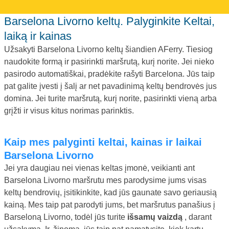
Barselona Livorno keltų. Palyginkite Keltai,
laiką ir kainas
Užsakyti Barselona Livorno keltų šiandien AFerry. Tiesiog
naudokite formą ir pasirinkti maršrutą, kurį norite. Jei nieko
pasirodo automatiškai, pradėkite rašyti Barcelona. Jūs taip
pat galite įvesti į šalį ar net pavadinimą keltų bendrovės jus
domina. Jei turite maršrutą, kurį norite, pasirinkti vieną arba
grįžti ir visus kitus norimas parinktis.
Kaip mes palyginti keltai, kainas ir laikai
Barselona Livorno
Jei yra daugiau nei vienas keltas įmonė, veikianti ant
Barselona Livorno maršrutu mes parodysime jums visas
keltų bendrovių, įsitikinkite, kad jūs gaunate savo geriausią
kainą. Mes taip pat parodyti jums, bet maršrutus panašius į
Barseloną Livorno, todėl jūs turite
išsamų vaizdą
, darant